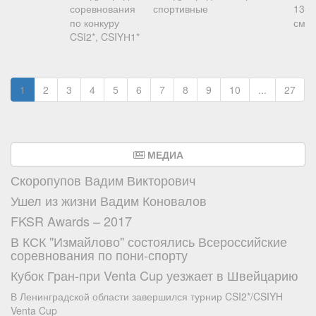
соревнования
спортивные
135
по конкуру
см
CSI2*, CSIYН1*
1
2
3
4
5
6
7
8
9
10
...
27
МЕДИА
Скоропупов Вадим Викторович
Ушел из жизни Вадим Коновалов
FKSR Awards – 2017
В КСК "Измайлово" состоялись Всероссийские
соревнования по пони-спорту
Кубок Гран-при Venta Cup уезжает в Швейцарию
В Ленинградской области завершился турнир CSI2*/CSIYH
Venta Cup