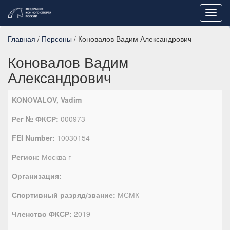
Toggl
navig
Главная
/
Персоны
/ Коновалов Вадим Александрович
Коновалов Вадим
Александрович
KONOVALOV, Vadim
Рег № ФКСР:
000973
FEI Number:
10030154
Регион:
Москва г
Организация:
Спортивный разряд/звание:
МСМК
Членство ФКСР:
2019