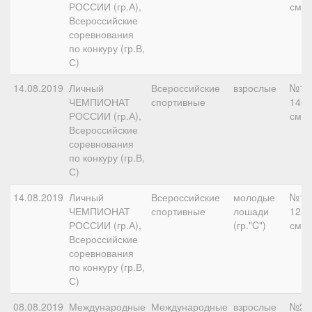
РОССИИ (гр.А),
см
Всероссийские
соревнования
по конкуру (гр.В,
С)
14.08.2019
Личный
Всероссийские
взрослые
№16
ЧЕМПИОНАТ
спортивные
140
РОССИИ (гр.А),
см
Всероссийские
соревнования
по конкуру (гр.В,
С)
14.08.2019
Личный
Всероссийские
молодые
№14
ЧЕМПИОНАТ
спортивные
лошади
125
РОССИИ (гр.А),
(гр."C")
см
Всероссийские
соревнования
по конкуру (гр.В,
С)
08.08.2019
Международные
Международные
взрослые
№2,