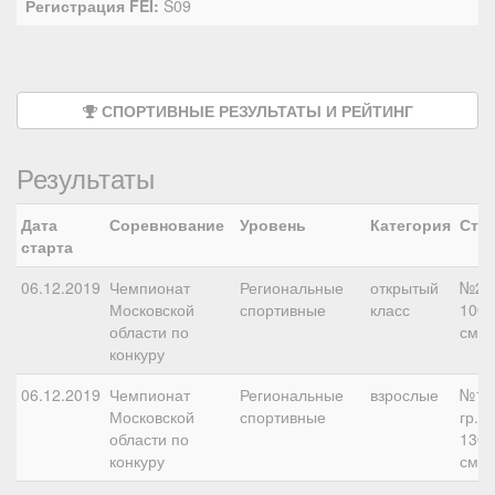
Регистрация FEI:
S09
СПОРТИВНЫЕ РЕЗУЛЬТАТЫ И РЕЙТИНГ
Результаты
Дата
Соревнование
Уровень
Категория
Ста
старта
06.12.2019
Чемпионат
Региональные
открытый
№2,
Московской
спортивные
класс
100
области по
см
конкуру
06.12.2019
Чемпионат
Региональные
взрослые
№11
Московской
спортивные
гр.Б,
области по
130
конкуру
см