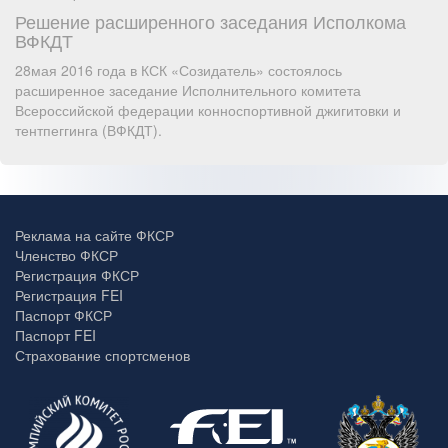
Решение расширенного заседания Исполкома
ВФКДТ
28мая 2016 года в КСК «Созидатель» состоялось
расширенное заседание Исполнительного комитета
Всероссийской федерации конноспортивной джигитовки и
тентпеггинга (ВФКДТ).
Реклама на сайте ФКСР
Членство ФКСР
Регистрация ФКСР
Регистрация FEI
Паспорт ФКСР
Паспорт FEI
Страхование спортсменов