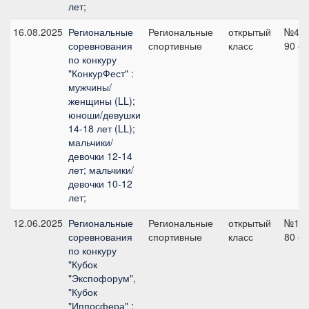
лет;
16.08.2025
Региональные
Региональные
открытый
№4,
соревнования
спортивные
класс
90 с
по конкуру
"КонкурФест" :
мужчины/
женщины (LL);
юноши/девушки
14-18 лет (LL);
мальчики/
девочки 12-14
лет; мальчики/
девочки 10-12
лет;
12.06.2025
Региональные
Региональные
открытый
№1,
соревнования
спортивные
класс
80 с
по конкуру
"Кубок
"Экспофорум",
"Кубок
"Иппосфера" :