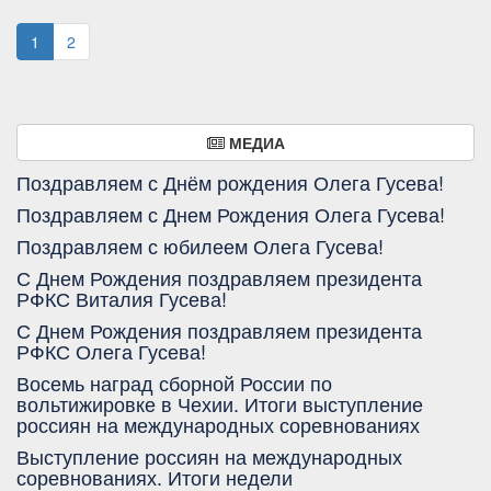
1
2
МЕДИА
Поздравляем с Днём рождения Олега Гусева!
Поздравляем с Днем Рождения Олега Гусева!
Поздравляем с юбилеем Олега Гусева!
С Днем Рождения поздравляем президента
РФКС Виталия Гусева!
С Днем Рождения поздравляем президента
РФКС Олега Гусева!
Восемь наград сборной России по
вольтижировке в Чехии. Итоги выступление
россиян на международных соревнованиях
Выступление россиян на международных
соревнованиях. Итоги недели