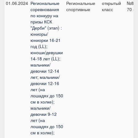
01.06.2024
Региональные
Региональные
открытый
№8,
соревнования
спортивные
класс
70 с
по конкуру на
призы КСК
"Дерби" (этап) :
юниоры/
юниорки 16-21
год (LL);
юноши/девушки
14-18 лет (LL);
мальчики/
девочки 12-14
лет; мальчики/
девочки 12-16
лет (на
лошадях до 150
см в холке);
мальчики/
девочки 9-12
лет (на
лошадях до 150
см в холке);