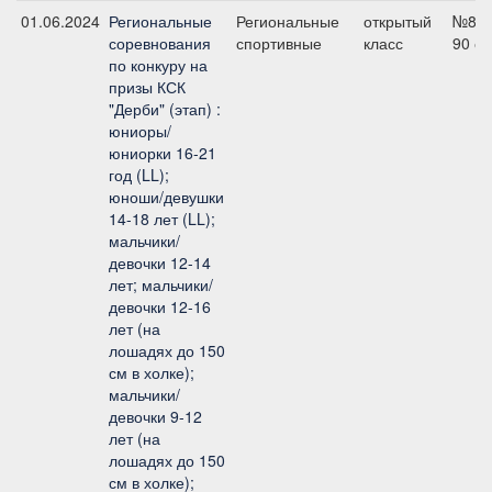
01.06.2024
Региональные
Региональные
открытый
№8,
соревнования
спортивные
класс
90 с
по конкуру на
призы КСК
"Дерби" (этап) :
юниоры/
юниорки 16-21
год (LL);
юноши/девушки
14-18 лет (LL);
мальчики/
девочки 12-14
лет; мальчики/
девочки 12-16
лет (на
лошадях до 150
см в холке);
мальчики/
девочки 9-12
лет (на
лошадях до 150
см в холке);