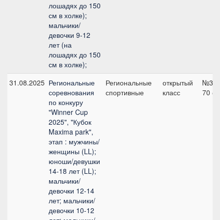
лошадях до 150
см в холке);
мальчики/
девочки 9-12
лет (на
лошадях до 150
см в холке);
31.08.2025
Региональные
Региональные
открытый
№3.1
соревнования
спортивные
класс
70 с
по конкуру
"Winner Cup
2025", "Кубок
Maxima park",
этап : мужчины/
женщины (LL);
юноши/девушки
14-18 лет (LL);
мальчики/
девочки 12-14
лет; мальчики/
девочки 10-12