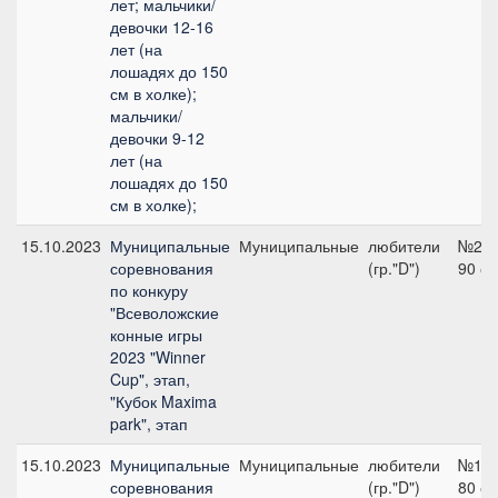
лет; мальчики/
девочки 12-16
лет (на
лошадях до 150
см в холке);
мальчики/
девочки 9-12
лет (на
лошадях до 150
см в холке);
15.10.2023
Муниципальные
Муниципальные
любители
№2,
соревнования
(гр."D")
90 с
по конкуру
"Всеволожские
конные игры
2023 "Winner
Cup", этап,
"Кубок Maxima
park", этап
15.10.2023
Муниципальные
Муниципальные
любители
№1.3
соревнования
(гр."D")
80 с