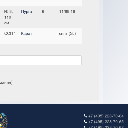
№ 3,
Пурга
6
11/88,16
110
см
CCI1*
Карат
-
снят (SJ)
рмания)
+7 (495) 228-70-64
+7 (495) 228-70-65
+7 (495) 228-70-67