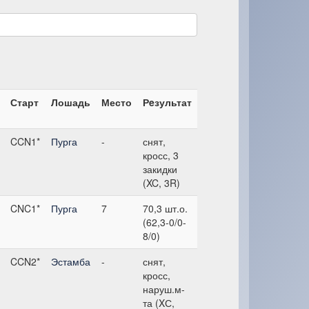
Старт
Лошадь
Место
Рeзультат
CCN1*
Пурга
-
снят,
кросс, 3
закидки
(XC, 3R)
CNC1*
Пурга
7
70,3 шт.о.
(62,3-0/0-
8/0)
CCN2*
Эстамба
-
снят,
кросс,
наруш.м-
та (XС,