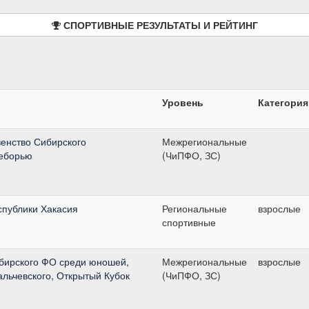
СПОРТИВНЫЕ РЕЗУЛЬТАТЫ И РЕЙТИНГ
Уровень
Категория
енство Сибирского
Межрегиональные
оеборью
(ЧиПФО, ЗС)
спублики Хакасия
Региональные
взрослые
спортивные
бирского ФО среди юношей,
Межрегиональные
взрослые
льчевского, Открытый Кубок
(ЧиПФО, ЗС)