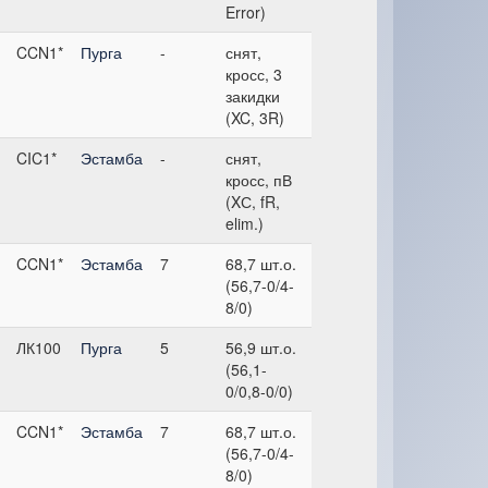
Error)
CCN1*
Пурга
-
снят,
кросс, 3
закидки
(XC, 3R)
CIC1*
Эстамба
-
снят,
кросс, пВ
(XС, fR,
elim.)
CCN1*
Эстамба
7
68,7 шт.о.
(56,7-0/4-
8/0)
ЛК100
Пурга
5
56,9 шт.о.
(56,1-
0/0,8-0/0)
CCN1*
Эстамба
7
68,7 шт.о.
(56,7-0/4-
8/0)