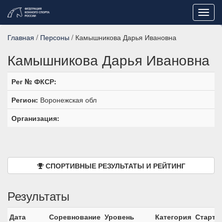
Toggl
navig
Главная
/
Персоны
/ Камышникова Дарья Ивановна
Камышникова Дарья Ивановна
Рег № ФКСР:
Регион:
Воронежская обл
Организация:
СПОРТИВНЫЕ РЕЗУЛЬТАТЫ И РЕЙТИНГ
Результаты
Дата
Соревнование
Уровень
Категория
Старт