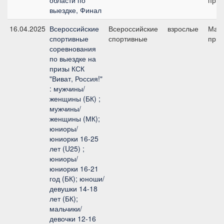
области по
приз
выездке, Финал
16.04.2025
Всероссийские
Всероссийские
взрослые
Мал
спортивные
спортивные
приз
соревнования
по выездке на
призы КСК
"Виват, Россия!"
: мужчины/
женщины (БК) ;
мужчины/
женщины (МК);
юниоры/
юниорки 16-25
лет (U25) ;
юниоры/
юниорки 16-21
год (БК); юноши/
девушки 14-18
лет (БК);
мальчики/
девочки 12-16