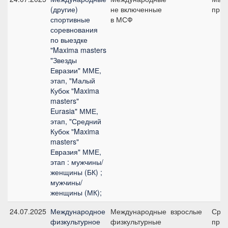
(другие)
не включенные
приз
спортивные
в МСФ
соревнования
по выездке
"Maxima masters
"Звезды
Евразии" ММЕ,
этап, "Малый
Кубок "Maxima
masters"
Eurasia" ММЕ,
этап, "Средний
Кубок "Maxima
masters"
Евразия" ММЕ,
этап : мужчины/
женщины (БК) ;
мужчины/
женщины (МК);
24.07.2025
Международное
Международные
взрослые
Сре
физкультурное
физкультурные
приз