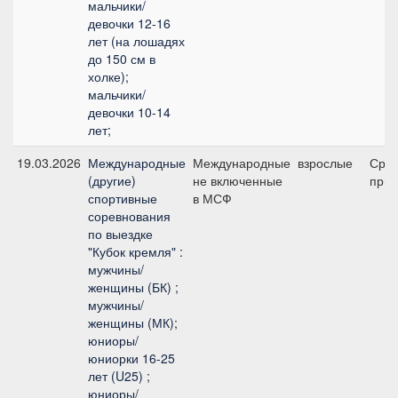
мальчики/
девочки 12-16
лет (на лошадях
до 150 см в
холке);
мальчики/
девочки 10-14
лет;
19.03.2026
Международные
Международные
взрослые
Сре
(другие)
не включенные
приз
спортивные
в МСФ
соревнования
по выездке
"Кубок кремля" :
мужчины/
женщины (БК) ;
мужчины/
женщины (МК);
юниоры/
юниорки 16-25
лет (U25) ;
юниоры/