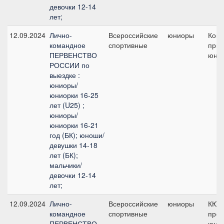
девочки 12-14
лет;
12.09.2024
Лично-
Всероссийские
юниоры
Ком
командное
спортивные
приз
ПЕРВЕНСТВО
юни
РОССИИ по
выездке :
юниоры/
юниорки 16-25
лет (U25) ;
юниоры/
юниорки 16-21
год (БК); юноши/
девушки 14-18
лет (БК);
мальчики/
девочки 12-14
лет;
12.09.2024
Лично-
Всероссийские
юниоры
КЮР
командное
спортивные
про
ПЕРВЕНСТВО
юнио