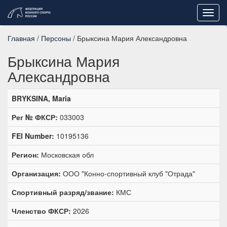
Toggl
navig
Главная
/
Персоны
/ Брыксина Мария Александровна
Брыксина Мария
Александровна
BRYKSINA, Maria
Рег № ФКСР:
033003
FEI Number:
10195136
Регион:
Московская обл
Организация:
ООО "Конно-спортивный клуб "Отрада"
Спортивный разряд/звание:
КМС
Членство ФКСР:
2026