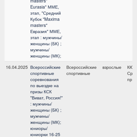
masters"
Eurasia" ММЕ,
этап, "Средний
Кубок "Maxima
masters"
Евразия" ММЕ,
этап : мужчины/
женщины (БК) ;
мужчины/
женщины (МК);
16.04.2025
Всероссийские
Всероссийские
взрослые
КЮР
спортивные
спортивные
Сред
соревнования
приз
по выездке на
призы КСК
"Виват, Россия!"
: мужчины/
женщины (БК) ;
мужчины/
женщины (МК);
юниоры/
юниорки 16-25