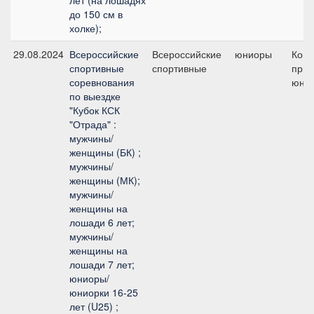
лет (на лошадях
до 150 см в
холке);
29.08.2024
Всероссийские
Всероссийские
юниоры
Ком
спортивные
спортивные
приз
соревнования
юни
по выездке
"Кубок КСК
"Отрада" :
мужчины/
женщины (БК) ;
мужчины/
женщины (МК);
мужчины/
женщины на
лошади 6 лет;
мужчины/
женщины на
лошади 7 лет;
юниоры/
юниорки 16-25
лет (U25) ;