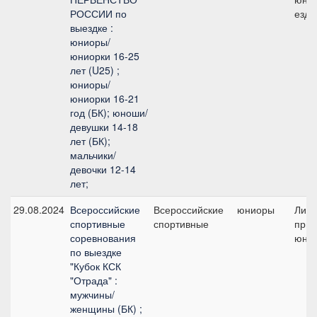
РОССИИ по
езд
выездке :
юниоры/
юниорки 16-25
лет (U25) ;
юниоры/
юниорки 16-21
год (БК); юноши/
девушки 14-18
лет (БК);
мальчики/
девочки 12-14
лет;
29.08.2024
Всероссийские
Всероссийские
юниоры
Лич
спортивные
спортивные
приз 
соревнования
юни
по выездке
"Кубок КСК
"Отрада" :
мужчины/
женщины (БК) ;