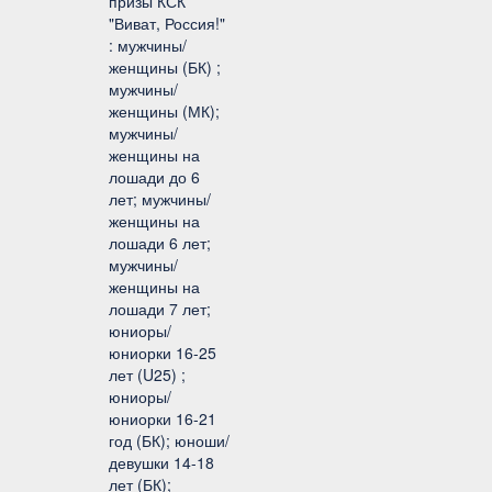
призы КСК
"Виват, Россия!"
: мужчины/
женщины (БК) ;
мужчины/
женщины (МК);
мужчины/
женщины на
лошади до 6
лет; мужчины/
женщины на
лошади 6 лет;
мужчины/
женщины на
лошади 7 лет;
юниоры/
юниорки 16-25
лет (U25) ;
юниоры/
юниорки 16-21
год (БК); юноши/
девушки 14-18
лет (БК);