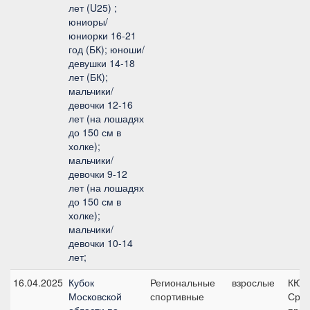
лет (U25) ;
юниоры/
юниорки 16-21
год (БК); юноши/
девушки 14-18
лет (БК);
мальчики/
девочки 12-16
лет (на лошадях
до 150 см в
холке);
мальчики/
девочки 9-12
лет (на лошадях
до 150 см в
холке);
мальчики/
девочки 10-14
лет;
16.04.2025
Кубок
Региональные
взрослые
КЮР
Московской
спортивные
Сред