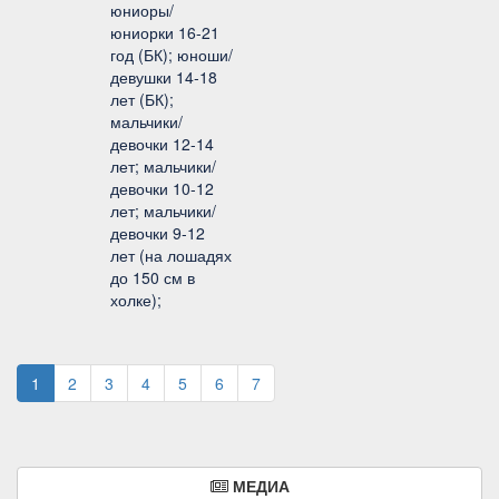
юниоры/
юниорки 16-21
год (БК); юноши/
девушки 14-18
лет (БК);
мальчики/
девочки 12-14
лет; мальчики/
девочки 10-12
лет; мальчики/
девочки 9-12
лет (на лошадях
до 150 см в
холке);
1
2
3
4
5
6
7
МЕДИА