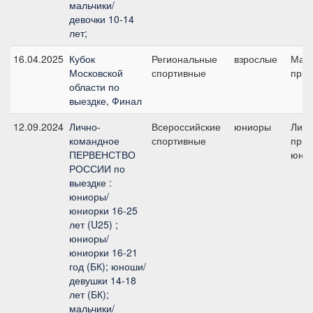
мальчики/
девочки 10-14
лет;
16.04.2025
Кубок
Региональные
взрослые
Мал
Московской
спортивные
приз
области по
выездке, Финал
12.09.2024
Лично-
Всероссийские
юниоры
Лич
командное
спортивные
приз 
ПЕРВЕНСТВО
юни
РОССИИ по
выездке :
юниоры/
юниорки 16-25
лет (U25) ;
юниоры/
юниорки 16-21
год (БК); юноши/
девушки 14-18
лет (БК);
мальчики/