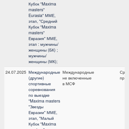
Кубок "Maxima
masters"
Eurasia" ММЕ,
этап, "Средний
Кубок "Maxima
masters"
Евразия" ММЕ,
этап : мужчины/
женщины (БК) ;
мужчины/
женщины (МК);
24.07.2025
Международные
Международные
Сре
(другие)
не включенные
приз
спортивные
в МСФ
соревнования
по выездке
"Maxima masters
"Звезды
Евразии" ММЕ,
этап, "Малый
Кубок "Maxima