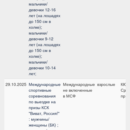
мальчики/
девочки 12-16
лет (на лошадях
до 150 см в
холке);
мальчики/
девочки 9-12
лет (на лошадях
до 150 см в
холке);
мальчики/
девочки 10-14
лет;
29.10.2025
Международные
Международные
взрослые
КЮР
спортивные
не включенные
Сред
соревнования
в МСФ
приз
по выездке на
призы КСК
"Виват, Россия!"
: мужчины/
женщины (БК) ;