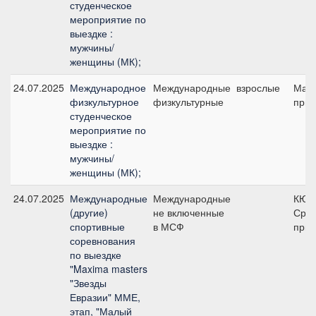
студенческое
мероприятие по
выездке :
мужчины/
женщины (МК);
24.07.2025
Международное
Международные
взрослые
Мал
физкультурное
физкультурные
приз
студенческое
мероприятие по
выездке :
мужчины/
женщины (МК);
24.07.2025
Международные
Международные
КЮР
(другие)
не включенные
Сред
спортивные
в МСФ
приз
соревнования
по выездке
"Maxima masters
"Звезды
Евразии" ММЕ,
этап, "Малый