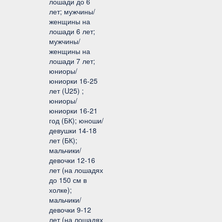
лошади до 6
лет; мужчины/
женщины на
лошади 6 лет;
мужчины/
женщины на
лошади 7 лет;
юниоры/
юниорки 16-25
лет (U25) ;
юниоры/
юниорки 16-21
год (БК); юноши/
девушки 14-18
лет (БК);
мальчики/
девочки 12-16
лет (на лошадях
до 150 см в
холке);
мальчики/
девочки 9-12
лет (на лошадях