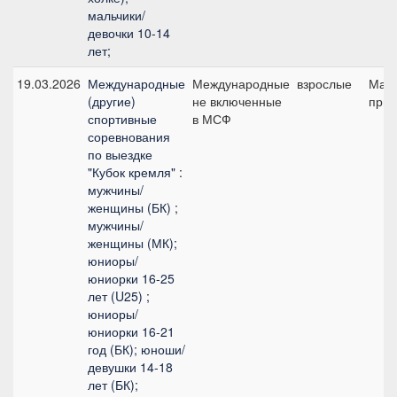
мальчики/
девочки 10-14
лет;
19.03.2026
Международные
Международные
взрослые
Мал
(другие)
не включенные
приз
спортивные
в МСФ
соревнования
по выездке
"Кубок кремля" :
мужчины/
женщины (БК) ;
мужчины/
женщины (МК);
юниоры/
юниорки 16-25
лет (U25) ;
юниоры/
юниорки 16-21
год (БК); юноши/
девушки 14-18
лет (БК);