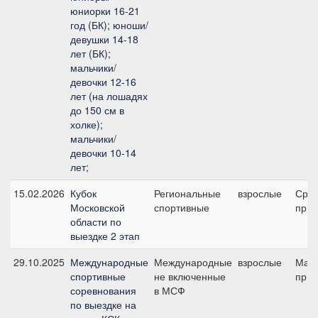
юниорки 16-21
год (БК); юноши/
девушки 14-18
лет (БК);
мальчики/
девочки 12-16
лет (на лошадях
до 150 см в
холке);
мальчики/
девочки 10-14
лет;
15.02.2026
Кубок
Региональные
взрослые
Сре
Московской
спортивные
приз
области по
выездке 2 этап
29.10.2025
Международные
Международные
взрослые
Мал
спортивные
не включенные
приз
соревнования
в МСФ
по выездке на