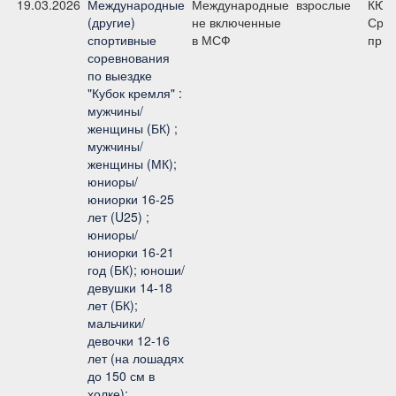
19.03.2026
Международные
Международные
взрослые
КЮР
(другие)
не включенные
Сред
спортивные
в МСФ
приз
соревнования
по выездке
"Кубок кремля" :
мужчины/
женщины (БК) ;
мужчины/
женщины (МК);
юниоры/
юниорки 16-25
лет (U25) ;
юниоры/
юниорки 16-21
год (БК); юноши/
девушки 14-18
лет (БК);
мальчики/
девочки 12-16
лет (на лошадях
до 150 см в
холке);