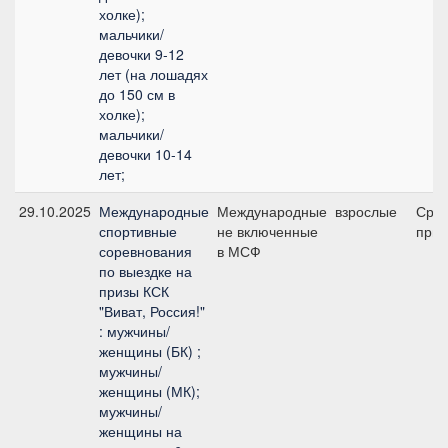
холке);
мальчики/
девочки 9-12
лет (на лошадях
до 150 см в
холке);
мальчики/
девочки 10-14
лет;
29.10.2025
Международные
Международные
взрослые
Сре
спортивные
не включенные
приз
соревнования
в МСФ
по выездке на
призы КСК
"Виват, Россия!"
: мужчины/
женщины (БК) ;
мужчины/
женщины (МК);
мужчины/
женщины на