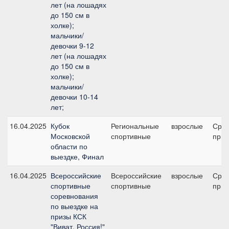
лет (на лошадях
до 150 см в
холке);
мальчики/
девочки 9-12
лет (на лошадях
до 150 см в
холке);
мальчики/
девочки 10-14
лет;
16.04.2025
Кубок
Региональные
взрослые
Сре
Московской
спортивные
приз
области по
выездке, Финал
16.04.2025
Всероссийские
Всероссийские
взрослые
Сре
спортивные
спортивные
приз
соревнования
по выездке на
призы КСК
"Виват, Россия!"