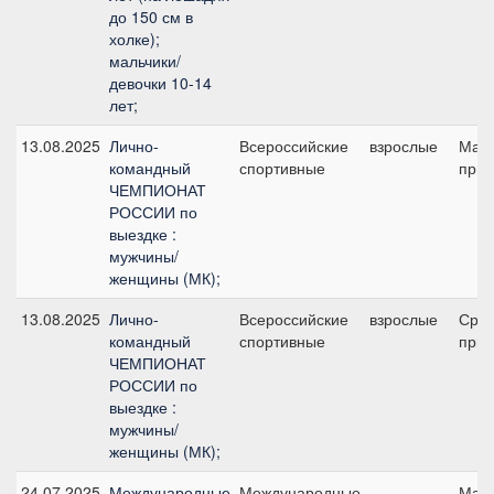
до 150 см в
холке);
мальчики/
девочки 10-14
лет;
13.08.2025
Лично-
Всероссийские
взрослые
Мал
командный
спортивные
приз
ЧЕМПИОНАТ
РОССИИ по
выездке :
мужчины/
женщины (МК);
13.08.2025
Лично-
Всероссийские
взрослые
Сре
командный
спортивные
приз
ЧЕМПИОНАТ
РОССИИ по
выездке :
мужчины/
женщины (МК);
24.07.2025
Международные
Международные
Мал