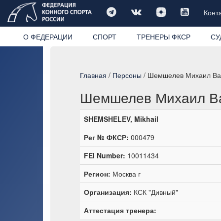
Конт
О ФЕДЕРАЦИИ
СПОРТ
ТРЕНЕРЫ ФКСР
СУ
Главная
/
Персоны
/ Шемшелев Михаил Ва
Шемшелев Михаил В
SHEMSHELEV, Mikhail
Рег № ФКСР:
000479
FEI Number:
10011434
Регион:
Москва г
Организация:
КСК "Дивный"
Аттестация тренера: