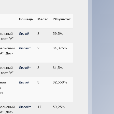
Лошадь
Место
Рeзультат
тельный
Дилайт
3
59,5%
 тест "А"
тельлный
Дилайт
2
64,375%
"А". Дети
тельный
Дилайт
3
61,5%
 тест "А"
ьная
Дилайт
3
62,558%
а
яя
тельлный
Дилайт
17
59,25%
"А". Дети