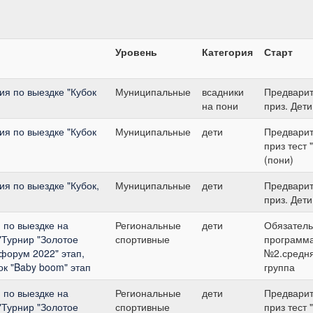
Уровень
Категория
Старт
я по выездке "Кубок
Муниципальные
всадники
Предвари
на пони
приз. Дети
я по выездке "Кубок
Муниципальные
дети
Предвари
приз тест 
(пони)
я по выездке "Кубок,
Муниципальные
дети
Предвари
приз. Дети
 по выездке на
Региональные
дети
Обязател
"Турнир "Золотое
спортивные
программ
-форум 2022" этап,
№2.средн
бок "Baby boom" этап
группа
 по выездке на
Региональные
дети
Предвари
"Турнир "Золотое
спортивные
приз тест 