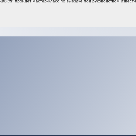
Stables" пройдет мастер-класс по выездке под руководством извест