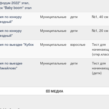
-форум 2022" этап,
бок "Baby boom" этап
я по конкуру
Муниципальные
дети
№1, 40 см
вездный"
я по конкуру
Муниципальные
дети
№1, 20 см
вездный"
я по выездке "Кубок
Муниципальные
взрослые
Тест для
начинающ
(откр.клас
ия по выездке
Муниципальные
дети
Тест для
Измайлово"
начинающ
(дети)
МЕДИА