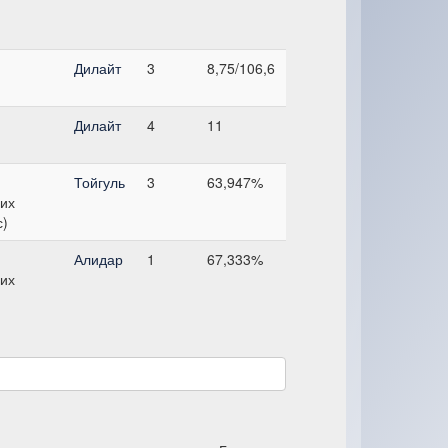
Дилайт
3
8,75/106,6
Дилайт
4
11
Тойгуль
3
63,947%
их
с)
Алидар
1
67,333%
их