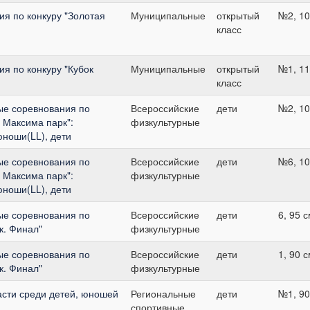
я по конкуру "Золотая
Муниципальные
открытый
№2, 10
класс
я по конкуру "Кубок
Муниципальные
открытый
№1, 11
класс
ые соревнования по
Всероссийские
дети
№2, 10
 Максима парк":
физкультурные
юноши(LL), дети
ые соревнования по
Всероссийские
дети
№6, 10
 Максима парк":
физкультурные
юноши(LL), дети
ые соревнования по
Всероссийские
дети
6, 95 
к. Финал"
физкультурные
ые соревнования по
Всероссийские
дети
1, 90 
к. Финал"
физкультурные
асти среди детей, юношей
Региональные
дети
№1, 90
спортивные