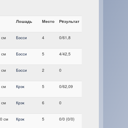
Лошадь
Место
Рeзультат
 см
Бэсси
4
0/61,8
 см
Бэсси
5
4/42,5
 см
Бэсси
2
0
 см
Крэк
5
0/62,09
 см
Крэк
6
0
0 см
Крэк
5
0/0 (0/0)