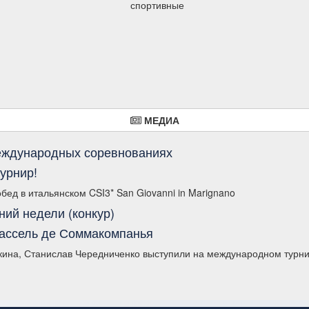
спортивные
МЕДИА
международных соревнованиях
урнир!
ед в итальянском CSI3* San Giovanni in Marignano
ий недели (конкур)
 Кассель де Соммакомпанья
кина, Станислав Чередниченко выступили на международном турни