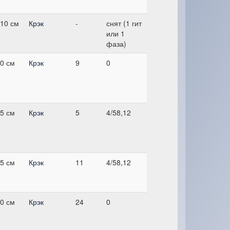
10 см
Крэк
-
снят (1 гит
или 1
фаза)
0 см
Крэк
9
0
5 см
Крэк
5
4/58,12
5 см
Крэк
11
4/58,12
0 см
Крэк
24
0