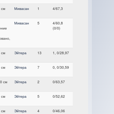
 см
Мивасан
1
4/67,3
Мивасан
5
4/60,8
ение
(0/0)
овано,
 см
Эйтера
13
1, 0/28,97
 см
Эйтера
7
0, 0/30,59
0 см
Эйтера
2
0/63,57
 см
Эйтера
5
0/52,62
 см
Эйтера
4
0/46,06