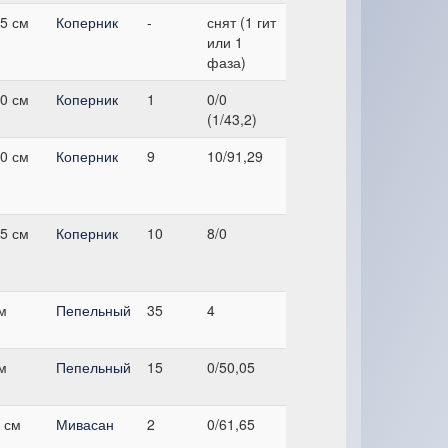
5 см
Коперник
-
снят (1 гит
или 1
фаза)
0 см
Коперник
1
0/0
(1/43,2)
0 см
Коперник
9
10/91,29
5 см
Коперник
10
8/0
см
Пепельный
35
4
см
Пепельный
15
0/50,05
 см
Мивасан
2
0/61,65