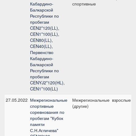
Кабардино-
спортивные
Балкарской
Республики по
пробегам
CEN2*120(LL),
CEN1*100(LL),
CEN80(LL),
CEN40(LL),
Первенство
Кабардино-
Балкарской
Республики по
пробегам
CENYJ2*120(HL),
CEN1*100(LL)
27.05.2022
Межрегиональные
Межрегиональные
взрослые
спортивные
(другие)
соревнования по
пробегам "Кубок
памяти
С.Н.Агличева"