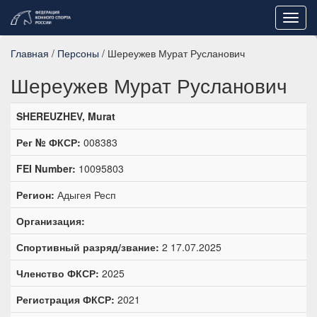
Toggl
navig
Главная
/
Персоны
/ Шереужев Мурат Русланович
Шереужев Мурат Русланович
SHEREUZHEV, Murat
Рег № ФКСР:
008383
FEI Number:
10095803
Регион:
Адыгея Респ
Организация:
Спортивный разряд/звание:
2 17.07.2025
Членство ФКСР:
2025
Регистрация ФКСР:
2021