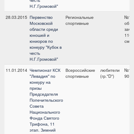
честь
Н.Г.Громовой"
28.03.2015
Первенство
Региональные
№1
Московской
спортивные
общ
области среди
заче
юношей и
110
юниоров по
см
конкуру "Кубок в
честь
Н.Г.Громовой"
11.01.2014
Чемпионат КСК
Всероссийские
любители
№1,
"Левадия" по
спортивные
(гр."D")
90 с
конкуру на
призы
Председателя
Попечительского
Совета
Национального
Фонда Святого
Трифона, 11
этап. Зимний