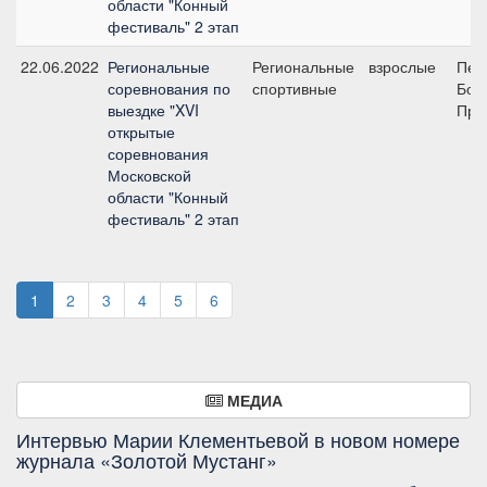
области "Конный
фестиваль" 2 этап
22.06.2022
Региональные
Региональные
взрослые
Пер
соревнования по
спортивные
Бол
выездке "XVI
При
открытые
соревнования
Московской
области "Конный
фестиваль" 2 этап
1
2
3
4
5
6
МЕДИА
Интервью Марии Клементьевой в новом номере
журнала «Золотой Мустанг»