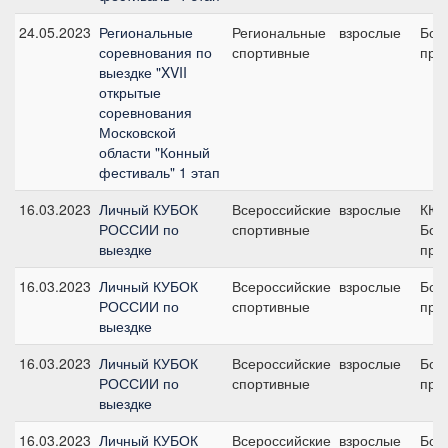
24.05.2023
Региональные
Региональные
взрослые
Бол
соревнования по
спортивные
при
выездке "XVII
открытые
соревнования
Московской
области "Конный
фестиваль" 1 этап
16.03.2023
Личный КУБОК
Всероссийские
взрослые
КЮ
РОССИИ по
спортивные
Бол
выездке
при
16.03.2023
Личный КУБОК
Всероссийские
взрослые
Бол
РОССИИ по
спортивные
при
выездке
16.03.2023
Личный КУБОК
Всероссийские
взрослые
Бол
РОССИИ по
спортивные
при
выездке
16.03.2023
Личный КУБОК
Всероссийские
взрослые
Бол