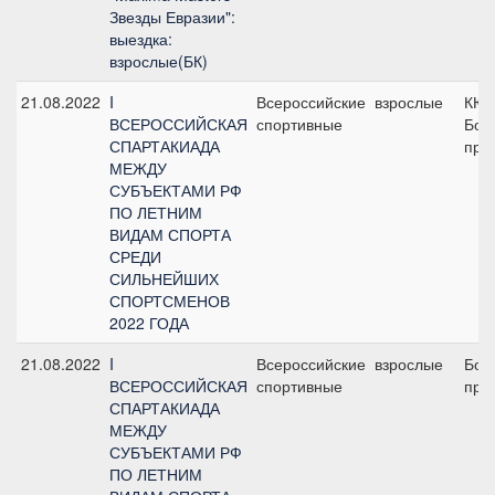
Звезды Евразии":
выездка:
взрослые(БК)
21.08.2022
I
Всероссийские
взрослые
КЮ
ВСЕРОССИЙСКАЯ
спортивные
Бол
СПАРТАКИАДА
при
МЕЖДУ
СУБЪЕКТАМИ РФ
ПО ЛЕТНИМ
ВИДАМ СПОРТА
СРЕДИ
СИЛЬНЕЙШИХ
СПОРТСМЕНОВ
2022 ГОДА
21.08.2022
I
Всероссийские
взрослые
Бол
ВСЕРОССИЙСКАЯ
спортивные
при
СПАРТАКИАДА
МЕЖДУ
СУБЪЕКТАМИ РФ
ПО ЛЕТНИМ