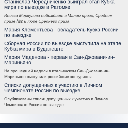
Станислав Чередниченко выиграл этап Кубка
мира по выездке в Ратомке
Инесса Меркулова побеждает в Малом призе, Среднем
призе №2 и Кюре Среднего приза
Мария Клементьева - обладатель Кубка России
по выездке
Сборная России по выездке выступила на этапе
Кубка мира в Будапеште
Мария Маденова - первая в Сан-Джовани-ин-
Мариньяно
На прошедшей недели в итальянском Сан-Джовани-ин-
Мариньяно выступили российские конкуристы
Списки допущенных к участию в Личном
Чемпионате России по выездке
Опубликованы списки допущенных к участию в Личном
Чемпионате России по выездке