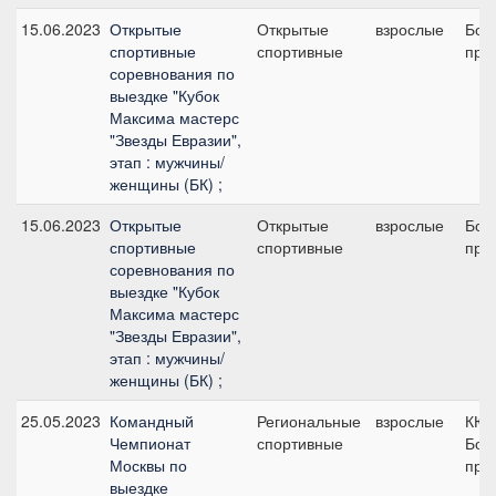
15.06.2023
Открытые
Открытые
взрослые
Бол
спортивные
спортивные
при
соревнования по
выездке "Кубок
Максима мастерс
"Звезды Евразии",
этап : мужчины/
женщины (БК) ;
15.06.2023
Открытые
Открытые
взрослые
Бол
спортивные
спортивные
при
соревнования по
выездке "Кубок
Максима мастерс
"Звезды Евразии",
этап : мужчины/
женщины (БК) ;
25.05.2023
Командный
Региональные
взрослые
КЮ
Чемпионат
спортивные
Бол
Москвы по
при
выездке