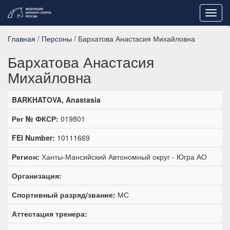
Toggl
navig
Главная
/
Персоны
/ Бархатова Анастасия Михайловна
Бархатова Анастасия
Михайловна
BARKHATOVA, Anastasia
Рег № ФКСР:
019801
FEI Number:
10111669
Регион:
Ханты-Мансийский Автономный округ - Югра АО
Организация:
Спортивный разряд/звание:
МС
Аттестация тренера: