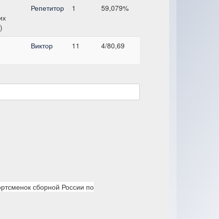
Репетитор
1
59,079%
их
)
Виктор
11
4/80,69
ортсменок сборной России по