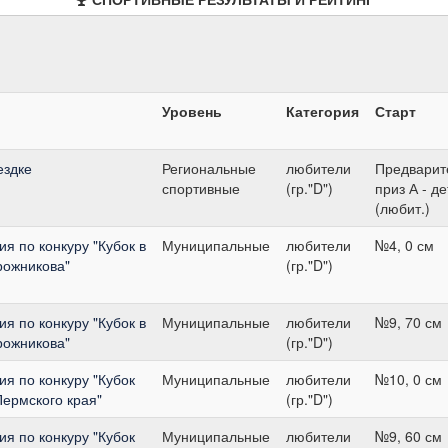
Уровень
Категория
Старт
ездке
Региональные
любители
Предварит
спортивные
(гр."D")
приз А - де
(любит.)
 по конкуру "Кубок в
Муниципальные
любители
№4, 0 см
рожникова"
(гр."D")
 по конкуру "Кубок в
Муниципальные
любители
№9, 70 см
рожникова"
(гр."D")
я по конкуру "Кубок
Муниципальные
любители
№10, 0 см
ермского края"
(гр."D")
я по конкуру "Кубок
Муниципальные
любители
№9, 60 см