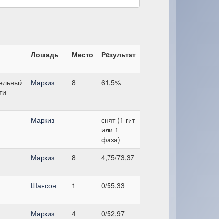
Лошадь
Место
Рeзультат
ельный
Маркиз
8
61,5%
ти
Маркиз
-
снят (1 гит
или 1
фаза)
Маркиз
8
4,75/73,37
Шансон
1
0/55,33
Маркиз
4
0/52,97