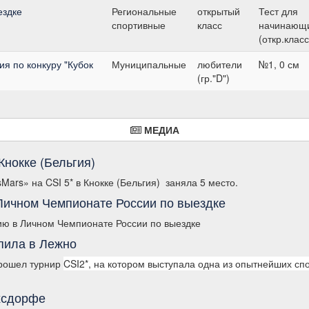
ездке
Региональные
открытый
Тест для
спортивные
класс
начинающ
(откр.класс
я по конкуру "Кубок
Муниципальные
любители
№1, 0 см
(гр."D")
МЕДИА
Кнокке (Бельгия)
ars» на CSI 5* в Кнокке (Бельгия) заняла 5 место.
Личном Чемпионате России по выездке
ию в Личном Чемпионате России по выездке
пила в Лежно
прошел турнир
CSI2*, на котором выступала одна из опытнейших сп
хсдорфе