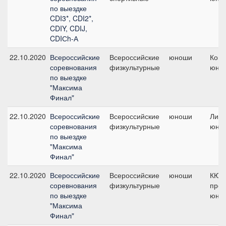
по выездке
CDI3*, CDI2*,
CDIY, CDIJ,
CDIСh-А
22.10.2020
Всероссийские
Всероссийские
юноши
Кома
соревнования
физкультурные
юно
по выездке
"Максима
Финал"
22.10.2020
Всероссийские
Всероссийские
юноши
Личн
соревнования
физкультурные
юно
по выездке
"Максима
Финал"
22.10.2020
Всероссийские
Всероссийские
юноши
КЮР
соревнования
физкультурные
про
по выездке
юнош
"Максима
Финал"