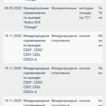
26.03.2022
Муниципальные
Муниципальные
молодые
Тест
соревнования
лошади
"Езд
по выездке
(гр."C")
летн
"Кубок КСК
"Отрада"
19.11.2020
Международные
Международные
юноши
КЮР
соревнования
спортивные
про
по выездке
юнош
CDI3*, CDI2*,
CDIY, CDIJ,
CDIСh-А
19.11.2020
Международные
Международные
юноши
Личн
соревнования
спортивные
юно
по выездке
CDI3*, CDI2*,
CDIY, CDIJ,
CDIСh-А
19.11.2020
Международные
Международные
юноши
Кома
соревнования
спортивные
юно