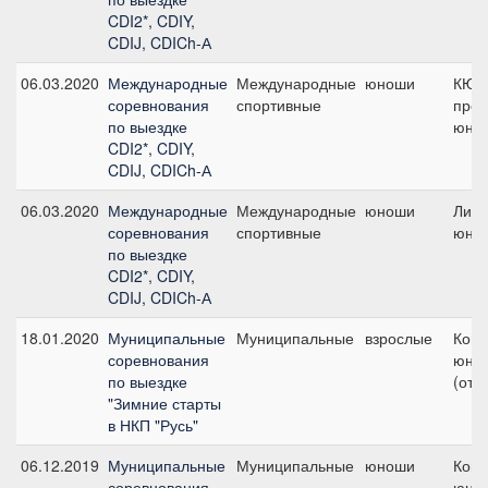
CDI2*, CDIY,
CDIJ, CDICh-А
06.03.2020
Международные
Международные
юноши
КЮР
соревнования
спортивные
про
по выездке
юнош
CDI2*, CDIY,
CDIJ, CDICh-А
06.03.2020
Международные
Международные
юноши
Личн
соревнования
спортивные
юно
по выездке
CDI2*, CDIY,
CDIJ, CDICh-А
18.01.2020
Муниципальные
Муниципальные
взрослые
Кома
соревнования
юно
по выездке
(отк
"Зимние старты
в НКП "Русь"
06.12.2019
Муниципальные
Муниципальные
юноши
Кома
соревнования
юно