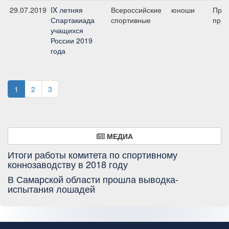
29.07.2019
IX летняя
Всероссийские
юноши
Пред
Спартакиада
спортивные
приз
учащихся
России 2019
года
1
2
3
МЕДИА
Итоги работы комитета по спортивному
коннозаводству в 2018 году
В Самарской области прошла выводка-
испытания лошадей