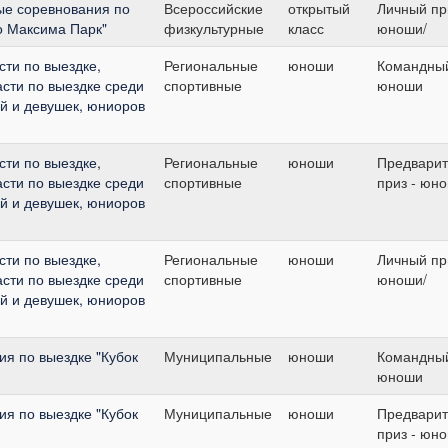
ые соревнования по
Всероссийские
открытый
Личный при
о Максима Парк"
физкультурные
класс
юноши/
ти по выездке,
Региональные
юноши
Командный
сти по выездке среди
спортивные
юноши
й и девушек, юниоров
ти по выездке,
Региональные
юноши
Предвари
сти по выездке среди
спортивные
приз - юн
й и девушек, юниоров
ти по выездке,
Региональные
юноши
Личный при
сти по выездке среди
спортивные
юноши/
й и девушек, юниоров
я по выездке "Кубок
Муниципальные
юноши
Командный
юноши
я по выездке "Кубок
Муниципальные
юноши
Предвари
приз - юн