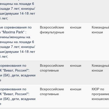
женщины на лошади 6
ошади 7 лет; юниоры/
оши/девушки 14-18 лет
 лет;
ые соревнования по
Всероссийские
юноши
Командный
 "Maxima Park" :
физкультурные
юноши
жчины/женщины на
женщины на лошади 6
ошади 7 лет; юниоры/
оши/девушки 14-18 лет
 лет;
соревнования по
Всероссийские
юноши
Командный
 "Виват, Россия!":
спортивные
юноши
 (БК), дети, всадники
е
соревнования по
Всероссийские
юноши
КЮР по
 "Виват, Россия!":
спортивные
программ
 (БК), дети, всадники
юношеских
е