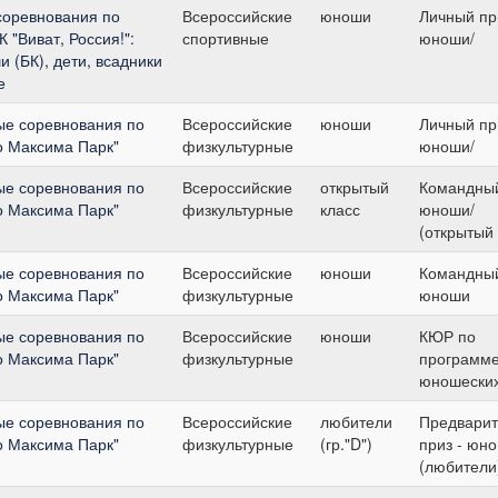
соревнования по
Всероссийские
юноши
Личный при
 "Виват, Россия!":
спортивные
юноши/
 (БК), дети, всадники
е
ые соревнования по
Всероссийские
юноши
Личный при
о Максима Парк"
физкультурные
юноши/
ые соревнования по
Всероссийские
открытый
Командный
о Максима Парк"
физкультурные
класс
юноши/
(открытый 
ые соревнования по
Всероссийские
юноши
Командный
о Максима Парк"
физкультурные
юноши
ые соревнования по
Всероссийские
юноши
КЮР по
о Максима Парк"
физкультурные
программ
юношеских
ые соревнования по
Всероссийские
любители
Предвари
о Максима Парк"
физкультурные
(гр."D")
приз - юн
(любители