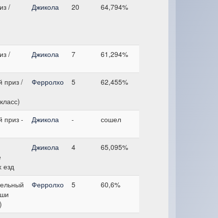
з /
Джикола
20
64,794%
з /
Джикола
7
61,294%
 приз /
Ферролхо
5
62,455%
класс)
 приз -
Джикола
-
сошел
Джикола
4
65,095%
е
 езд
тельный
Ферролхо
5
60,6%
оши
)