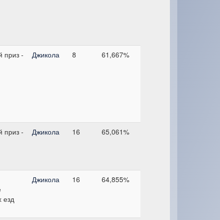
 приз -
Джикола
8
61,667%
 приз -
Джикола
16
65,061%
Джикола
16
64,855%
е
 езд