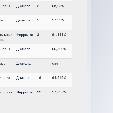
 приз -
Джикола
2
68,03%
з /
Джикола
5
57,99%
тельный
Ферролхо
3
61,111%
оши
 приз -
Джикола
1
66,869%
з /
Джикола
-
снят
 приз -
Джикола
16
64,545%
 приз -
Ферролхо
22
57,697%