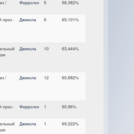
з /
Ферролхо
5
58,382%
 приз -
Джикола
6
65,101%
тельный
Джикола
10
63,444%
оши
з /
Джикола
12
60,882%
 приз -
Ферролхо
1
60,96%
тельный
Джикола
1
69,222%
оши