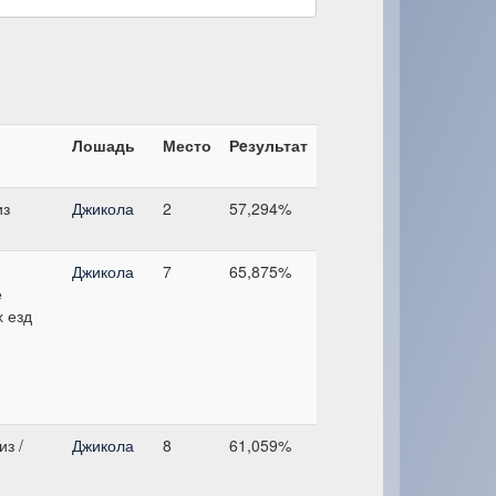
Лошадь
Место
Рeзультат
из
Джикола
2
57,294%
Джикола
7
65,875%
е
 езд
з /
Джикола
8
61,059%