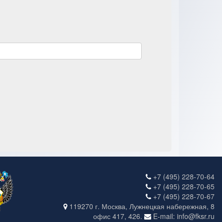
+7 (495) 228-70-64
+7 (495) 228-70-65
+7 (495) 228-70-67
119270 г. Москва, Лужнецкая набережная, 8
офис 417, 426.
E-mail: info@fksr.ru