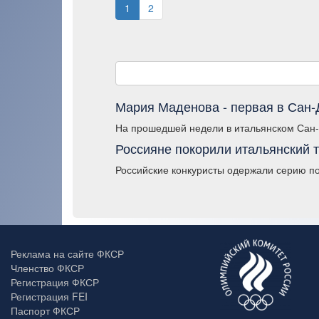
1
2
Мария Маденова - первая в Сан
На прошедшей недели в итальянском Сан-
Россияне покорили итальянский т
Российские конкуристы одержали серию поб
Реклама на сайте ФКСР
Членство ФКСР
Регистрация ФКСР
Регистрация FEI
Паспорт ФКСР