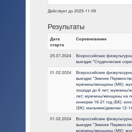
Действует до 2025-11-09
Результаты
Дата
Соревнование
старта
25.07.2024
Всероссийские физкультурн
выездке "Студенческие соре
01.02.2024
Всероссийские физкультурн
выездке "Зимнее Первенство
мужчины/женщины (МК); му
лошади до 6 лет; мужчины/
лет; мужчины/женщины на л
юниорки 16-21 год (БК); юн
(БК); мальчики/девочки 12-14
01.02.2024
Всероссийские физкультурн
выездке "Зимнее Первенство
мужчины/женщины (МК); му