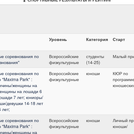
Уровень
Категория
Старт
ые соревнования по
Всероссийские
студенты
Малый пр
внования"
физкультурные
(14-25)
ые соревнования по
Всероссийские
юноши
КЮР по
 "Maxima Park" :
физкультурные
программ
жчины/женщины на
юношеских
женщины на лошади 6
ошади 7 лет; юниоры/
оши/девушки 14-18 лет
 лет;
ые соревнования по
Всероссийские
юноши
Личный при
 "Maxima Park" :
физкультурные
юноши/
жчины/женщины на