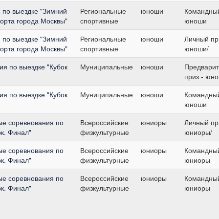
 по выездке "Зимний
Региональные
юноши
Командный
орта города Москвы"
спортивные
юноши
 по выездке "Зимний
Региональные
юноши
Личный при
орта города Москвы"
спортивные
юноши/
я по выездке "Кубок
Муниципальные
юноши
Предвари
приз - юн
я по выездке "Кубок
Муниципальные
юноши
Командный
юноши
ые соревнования по
Всероссийские
юниоры
Личный при
к. Финал"
физкультурные
юниоры/
ые соревнования по
Всероссийские
юниоры
Командный
к. Финал"
физкультурные
юниоры
ые соревнования по
Всероссийские
юниоры
Командный
к. Финал"
физкультурные
юниоры