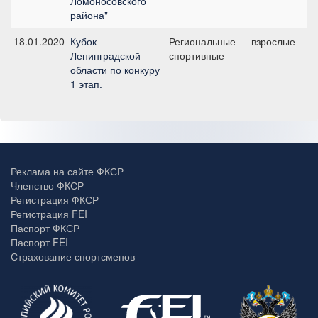
Ломоносовского
района"
18.01.2020
Кубок
Региональные
взрослые
№
Ленинградской
спортивные
8
области по конкуру
1 этап.
Реклама на сайте ФКСР
Членство ФКСР
Регистрация ФКСР
Регистрация FEI
Паспорт ФКСР
Паспорт FEI
Страхование спортсменов