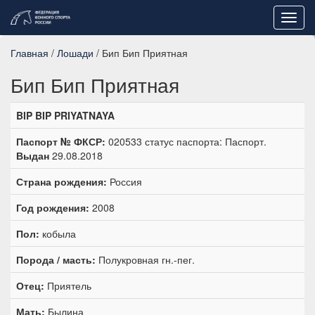
Toggl
navig
Главная
/
Лошади
/ Бип Бип Приятная
Бип Бип Приятная
BIP BIP PRIYATNAYA
Паспорт № ФКСР:
020533 статус паспорта: Паспорт.
Выдан
29.08.2018
Страна рождения:
Россия
Год рождения:
2008
Пол:
кобыла
Порода / масть:
Полукровная гн.-пег.
Отец:
Приятель
Мать:
Былина