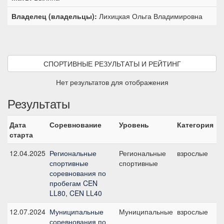
Владелец (владельцы):
Лихицкая Ольга Владимировна
СПОРТИВНЫЕ РЕЗУЛЬТАТЫ И РЕЙТИНГ
Нет результатов для отображения
Результаты
Дата
Соревнование
Уровень
Категория
С
старта
12.04.2025
Региональные
Региональные
взрослые
C
спортивные
спортивные
б/
соревнования по
пробегам CEN
LL80, CEN LL40
12.07.2024
Муниципальные
Муниципальные
взрослые
C
соревнования по
б/