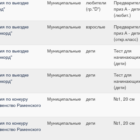
ия по выездке
Муниципальные
любители
Предварите
рд"
(гр."D")
приз А - дет
(любит.)
ия по выездке
Муниципальные
взрослые
Предварите
нкорд"
приз А - дет
(откр.класс)
ия по выездке
Муниципальные
дети
Тест для
нкорд"
начинающи
(дети)
ия по выездке
Муниципальные
дети
Тест для
нкорд"
начинающи
(дети)
я по конкуру
Муниципальные
дети
№1, 20 см
венство Раменского
я по конкуру
Муниципальные
дети
№1, 20 см
венство Раменского