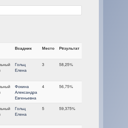
Всадник
Место
Рeзультат
льный
Гольц
3
58,25%
и
Елена
льный
Фокина
4
56,75%
и
Александра
Евгеньевна
льный
Гольц
5
59,375%
и
Елена