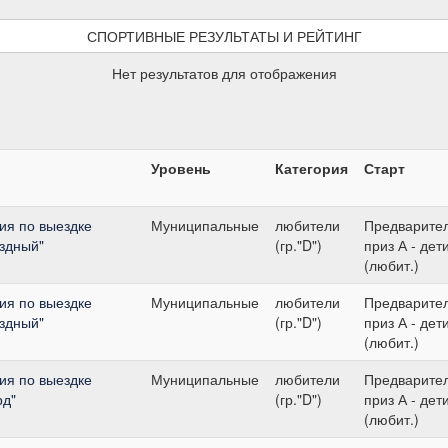
СПОРТИВНЫЕ РЕЗУЛЬТАТЫ И РЕЙТИНГ
Нет результатов для отображения
Уровень
Категория
Старт
ия по выездке
Муниципальные
любители
Предварите
ездный"
(гр."D")
приз А - дет
(любит.)
ия по выездке
Муниципальные
любители
Предварите
ездный"
(гр."D")
приз А - дет
(любит.)
ия по выездке
Муниципальные
любители
Предварите
рд"
(гр."D")
приз А - дет
(любит.)