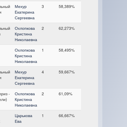
льный
Мехур
3
58,389%
и
Екатерина
Сергеевна
льный
Охлопкова
2
62,273%
и
Кристина
Николаевна
Охлопкова
1
58,495%
Кристина
Николаевна
льный
Мехур
4
59,667%
и
Екатерина
Сергеевна
риз -
Охлопкова
2
61,09%
ели)
Кристина
Николаевна
Царькова
1
66,667%
х
Ева