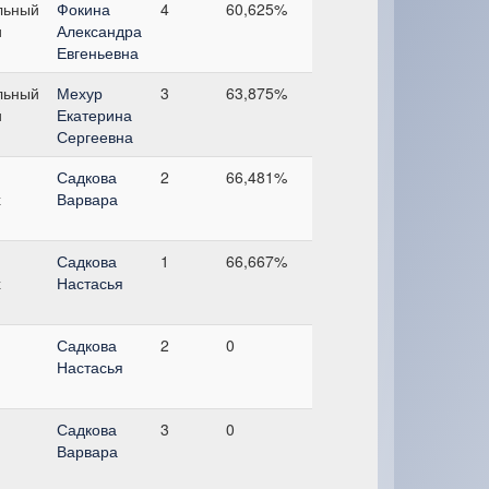
льный
Фокина
4
60,625%
и
Александра
Евгеньевна
льный
Мехур
3
63,875%
и
Екатерина
Сергеевна
Садкова
2
66,481%
х
Варвара
Садкова
1
66,667%
х
Настасья
Садкова
2
0
Настасья
Садкова
3
0
Варвара