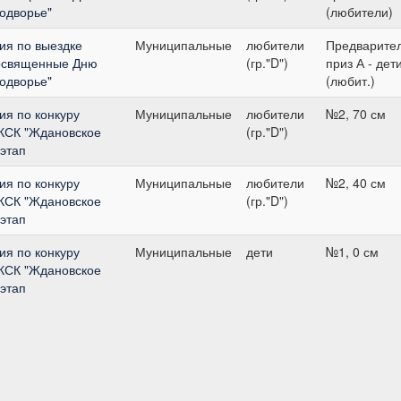
одворье"
(любители)
ия по выездке
Муниципальные
любители
Предварите
посвященные Дню
(гр."D")
приз А - дет
одворье"
(любит.)
я по конкуру
Муниципальные
любители
№2, 70 см
 КСК "Ждановское
(гр."D")
 этап
я по конкуру
Муниципальные
любители
№2, 40 см
 КСК "Ждановское
(гр."D")
 этап
я по конкуру
Муниципальные
дети
№1, 0 см
 КСК "Ждановское
 этап