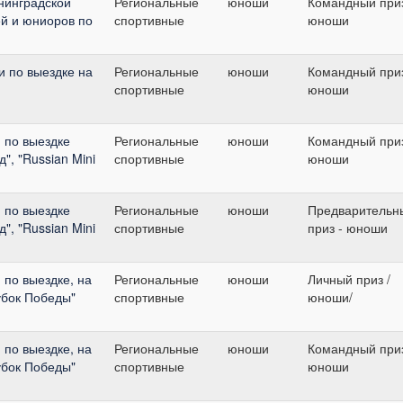
нинградской
Региональные
юноши
Командный приз
ей и юниоров по
спортивные
юноши
и по выездке на
Региональные
юноши
Командный приз
спортивные
юноши
 по выездке
Региональные
юноши
Командный приз
", "Russian Mini
спортивные
юноши
 по выездке
Региональные
юноши
Предварительн
", "Russian Mini
спортивные
приз - юноши
по выездке, на
Региональные
юноши
Личный приз /
убок Победы"
спортивные
юноши/
по выездке, на
Региональные
юноши
Командный приз
убок Победы"
спортивные
юноши