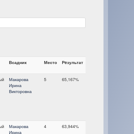
Всадник
Место
Рeзультат
ый
Макарова
5
65,167%
Ирина
Викторовна
ый
Макарова
4
63,944%
Ирина