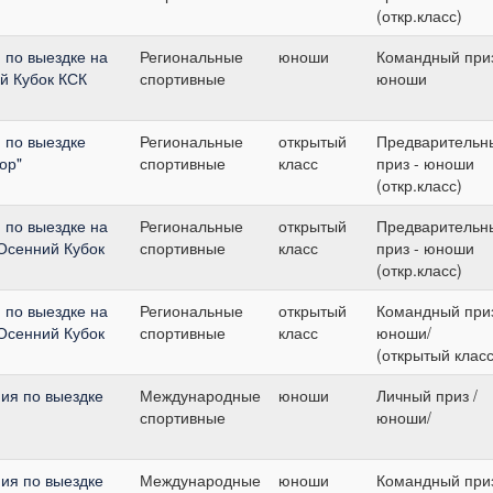
(откр.класс)
 по выездке на
Региональные
юноши
Командный приз
й Кубок КСК
спортивные
юноши
 по выездке
Региональные
открытый
Предварительн
ор"
спортивные
класс
приз - юноши
(откр.класс)
 по выездке на
Региональные
открытый
Предварительн
Осенний Кубок
спортивные
класс
приз - юноши
(откр.класс)
 по выездке на
Региональные
открытый
Командный приз
Осенний Кубок
спортивные
класс
юноши/
(открытый класс
ия по выездке
Международные
юноши
Личный приз /
спортивные
юноши/
ия по выездке
Международные
юноши
Командный приз