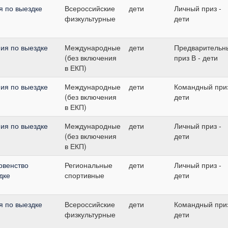
я по выездке
Всероссийские
дети
Личный приз -
физкультурные
дети
ия по выездке
Международные
дети
Предварительн
(без включения
приз В - дети
в ЕКП)
ия по выездке
Международные
дети
Командный приз
(без включения
дети
в ЕКП)
ия по выездке
Международные
дети
Личный приз -
(без включения
дети
в ЕКП)
рвенство
Региональные
дети
Личный приз -
дке
спортивные
дети
я по выездке
Всероссийские
дети
Командный приз
физкультурные
дети