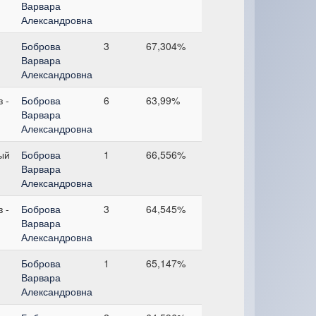
Варвара
Александровна
Боброва
3
67,304%
Варвара
Александровна
 -
Боброва
6
63,99%
Варвара
Александровна
ый
Боброва
1
66,556%
Варвара
Александровна
 -
Боброва
3
64,545%
Варвара
Александровна
Боброва
1
65,147%
Варвара
Александровна