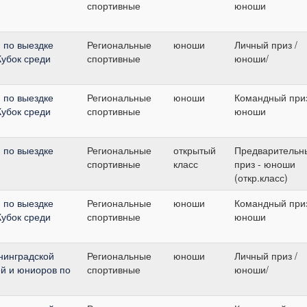
спортивные
юноши
 по выездке
Региональные
юноши
Личный приз /
Кубок среди
спортивные
юноши/
 по выездке
Региональные
юноши
Командный приз
Кубок среди
спортивные
юноши
 по выездке
Региональные
открытый
Предварительн
спортивные
класс
приз - юноши
(откр.класс)
 по выездке
Региональные
юноши
Командный приз
Кубок среди
спортивные
юноши
нинградской
Региональные
юноши
Личный приз /
ей и юниоров по
спортивные
юноши/