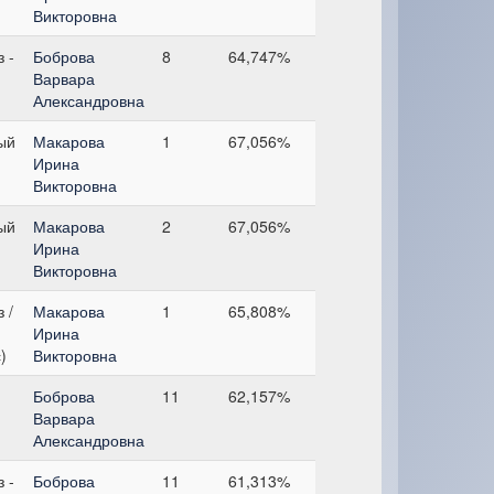
Викторовна
 -
Боброва
8
64,747%
Варвара
Александровна
ый
Макарова
1
67,056%
Ирина
Викторовна
ый
Макарова
2
67,056%
Ирина
Викторовна
 /
Макарова
1
65,808%
Ирина
)
Викторовна
Боброва
11
62,157%
Варвара
Александровна
 -
Боброва
11
61,313%