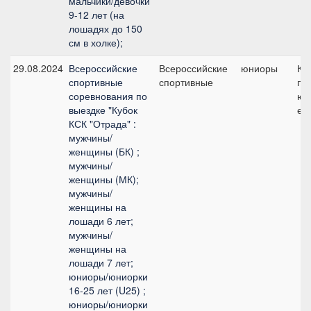
мальчики/девочки
9-12 лет (на
лошадях до 150
см в холке);
29.08.2024
Всероссийские
Всероссийские
юниоры
КЮ
спортивные
спортивные
пр
соревнования по
юн
выездке "Кубок
ез
КСК "Отрада" :
мужчины/
женщины (БК) ;
мужчины/
женщины (МК);
мужчины/
женщины на
лошади 6 лет;
мужчины/
женщины на
лошади 7 лет;
юниоры/юниорки
16-25 лет (U25) ;
юниоры/юниорки