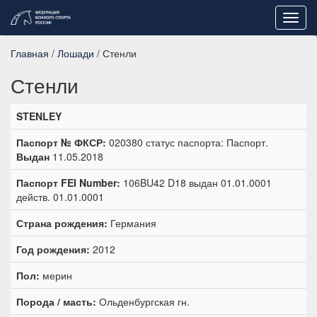
Toggl
navig
Главная
/
Лошади
/ Стенли
Стенли
STENLEY
Паспорт № ФКСР:
020380 статус паспорта: Паспорт.
Выдан
11.05.2018
Паспорт FEI Number:
106BU42 D18 выдан 01.01.0001
действ. 01.01.0001
Страна рождения:
Германия
Год рождения:
2012
Пол:
мерин
Порода / масть:
Ольденбургская гн.