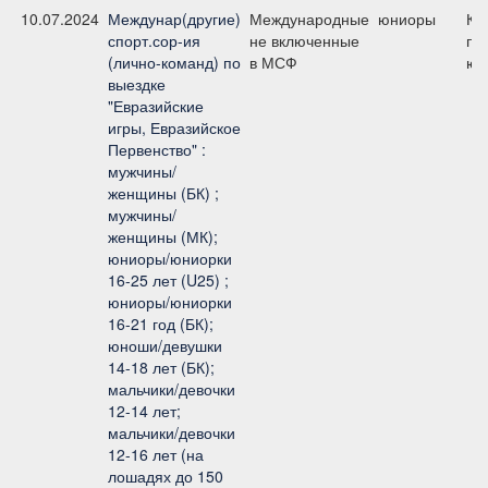
10.07.2024
Междунар(другие)
Международные
юниоры
Ко
спорт.сор-ия
не включенные
при
(лично-команд) по
в МСФ
юн
выездке
"Евразийские
игры, Евразийское
Первенство" :
мужчины/
женщины (БК) ;
мужчины/
женщины (МК);
юниоры/юниорки
16-25 лет (U25) ;
юниоры/юниорки
16-21 год (БК);
юноши/девушки
14-18 лет (БК);
мальчики/девочки
12-14 лет;
мальчики/девочки
12-16 лет (на
лошадях до 150