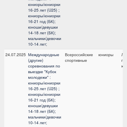
юниоры/юниорки
16-25 лет (U25) ;
юниоры/юниорки
16-21 год (БК);
юноши/девушки
14-18 лет (БК);
мальчики/девочки
10-14 лет;
24.07.2025
Международные
Всероссийские
юниоры
Ли
(другие)
спортивные
при
соревнования по
юн
выездке "Кубок
молодежи" :
юниоры/юниорки
16-25 лет (U25) ;
юниоры/юниорки
16-21 год (БК);
юноши/девушки
14-18 лет (БК);
мальчики/девочки
10-14 лет;