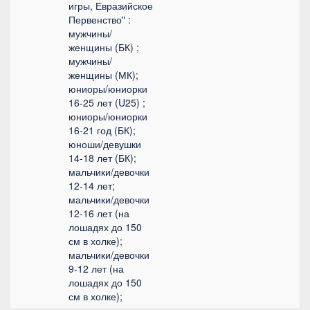
игры, Евразийское
Первенство" :
мужчины/
женщины (БК) ;
мужчины/
женщины (МК);
юниоры/юниорки
16-25 лет (U25) ;
юниоры/юниорки
16-21 год (БК);
юноши/девушки
14-18 лет (БК);
мальчики/девочки
12-14 лет;
мальчики/девочки
12-16 лет (на
лошадях до 150
см в холке);
мальчики/девочки
9-12 лет (на
лошадях до 150
см в холке);