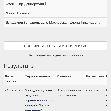
Отец:
Сир Доннерхолл I
Мать:
Фатима
Владелец (владельцы):
Масловская Елена Николаевна
СПОРТИВНЫЕ РЕЗУЛЬТАТЫ И РЕЙТИНГ
Нет результатов для отображения
Результаты
Дата
Соревнование
Уровень
Категория
Ст
старта
24.07.2025
Международные
Всероссийские
юниоры
КЮ
(другие)
спортивные
пр
соревнования по
юн
выездке "Кубок
ез
молодежи" :