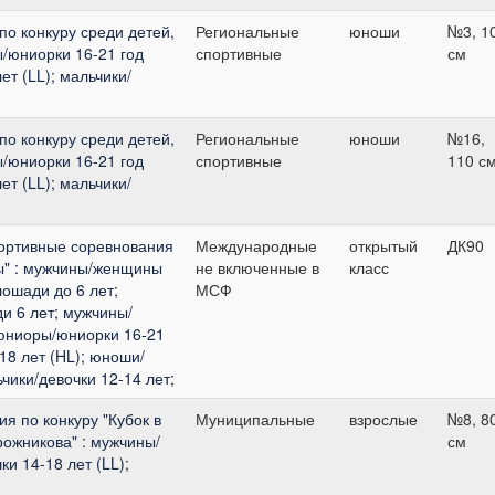
по конкуру среди детей,
Региональные
юноши
№3, 1
/юниорки 16-21 год
спортивные
см
ет (LL); мальчики/
по конкуру среди детей,
Региональные
юноши
№16,
/юниорки 16-21 год
спортивные
110 с
ет (LL); мальчики/
ортивные соревнования
Международные
открытый
ДК90
ы" : мужчины/женщины
не включенные в
класс
ошади до 6 лет;
МСФ
 6 лет; мужчины/
юниоры/юниорки 16-21
18 лет (HL); юноши/
ьчики/девочки 12-14 лет;
 по конкуру "Кубок в
Муниципальные
взрослые
№8, 8
рожникова" : мужчины/
см
и 14-18 лет (LL);