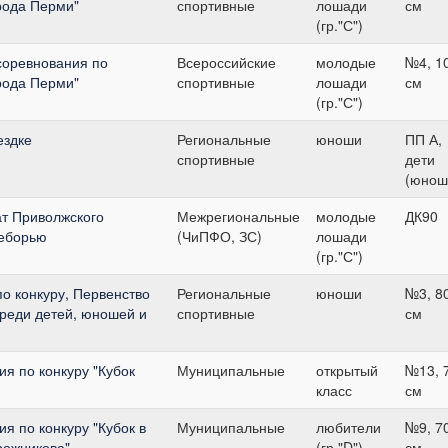
орода Перми"
спортивные
лошади
см
(гр."С")
соревнования по
Всероссийские
молодые
№4, 1
орода Перми"
спортивные
лошади
см
(гр."С")
ездке
Региональные
юноши
ПП А,
спортивные
дети
(юнош
т Приволжского
Межрегиональные
молодые
ДК90
оеборью
(ЧиПФО, ЗС)
лошади
(гр."С")
о конкуру, Первенство
Региональные
юноши
№3, 8
среди детей, юношей и
спортивные
см
я по конкуру "Кубок
Муниципальные
открытый
№13, 
класс
см
 по конкуру "Кубок в
Муниципальные
любители
№9, 7
рожникова"
(гр."D")
см