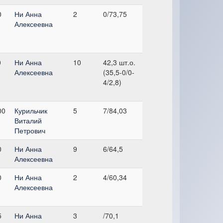
0
Ни Анна
2
0/73,75
Алексеевна
0
Ни Анна
10
42,3 шт.о.
Алексеевна
(35,5-0/0-
4/2,8)
00
Курильчик
5
7/84,03
Виталий
Петрович
0
Ни Анна
9
6/64,5
Алексеевна
0
Ни Анна
2
4/60,34
Алексеевна
5
Ни Анна
3
/70,1