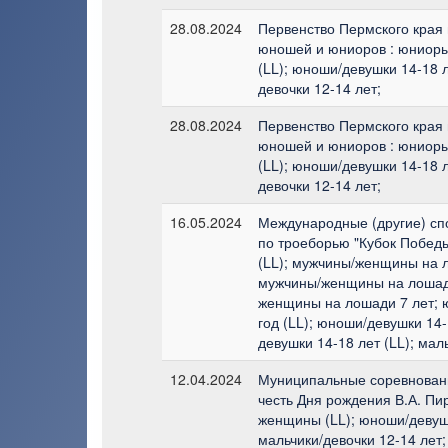
28.08.2024
Первенство Пермского края 
юношей и юниоров : юниоры
(LL); юноши/девушки 14-18 л
девочки 12-14 лет;
28.08.2024
Первенство Пермского края 
юношей и юниоров : юниоры
(LL); юноши/девушки 14-18 л
девочки 12-14 лет;
16.05.2024
Международные (другие) сп
по троеборью "Кубок Побед
(LL); мужчины/женщины на л
мужчины/женщины на лошади
женщины на лошади 7 лет; 
год (LL); юноши/девушки 14-
девушки 14-18 лет (LL); мал
12.04.2024
Муниципальные соревнования
честь Дня рождения В.А. Пи
женщины (LL); юноши/девушк
мальчики/девочки 12-14 лет;