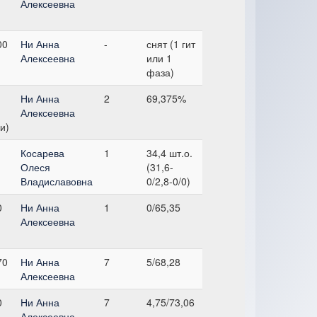
Алексеевна
00
Ни Анна
-
снят (1 гит
Алексеевна
или 1
фаза)
Ни Анна
2
69,375%
Алексеевна
и)
Косарева
1
34,4 шт.о.
Олеся
(31,6-
Владиславовна
0/2,8-0/0)
0
Ни Анна
1
0/65,35
Алексеевна
70
Ни Анна
7
5/68,28
Алексеевна
0
Ни Анна
7
4,75/73,06
Алексеевна