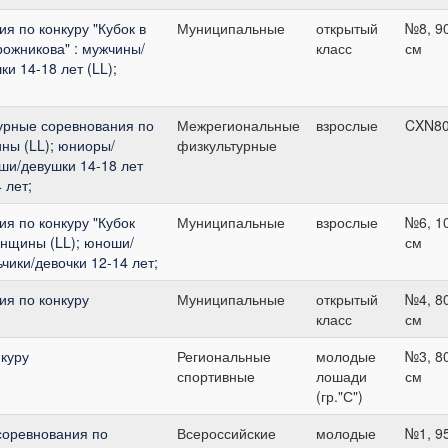
 по конкуру "Кубок в
Муниципальные
открытый
№8, 9
рожникова" : мужчины/
класс
см
и 14-18 лет (LL);
урные соревнования по
Межрегиональные
взрослые
CXN8
ны (LL); юниоры/
физкультурные
оши/девушки 14-18 лет
 лет;
я по конкуру "Кубок
Муниципальные
взрослые
№6, 1
енщины (LL); юноши/
см
ьчики/девочки 12-14 лет;
я по конкуру
Муниципальные
открытый
№4, 8
класс
см
нкуру
Региональные
молодые
№3, 8
спортивные
лошади
см
(гр."С")
соревнования по
Всероссийские
молодые
№1, 9