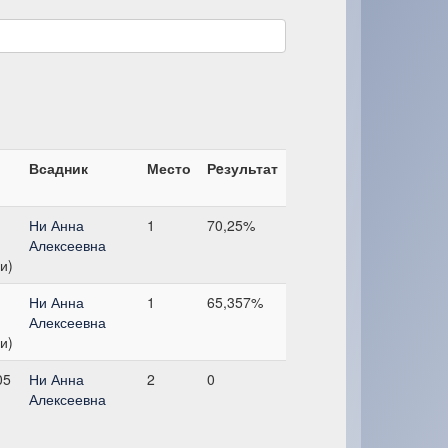
Всадник
Место
Рeзультат
Ни Анна
1
70,25%
Алексеевна
и)
Ни Анна
1
65,357%
Алексеевна
и)
05
Ни Анна
2
0
Алексеевна