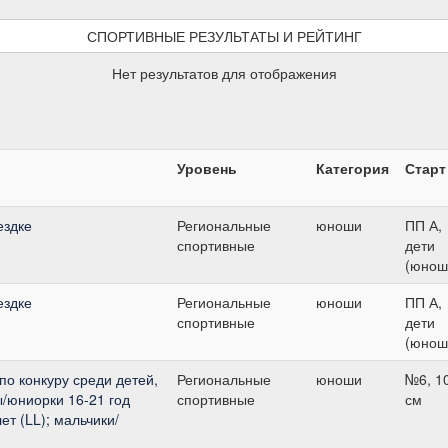
СПОРТИВНЫЕ РЕЗУЛЬТАТЫ И РЕЙТИНГ
Нет результатов для отображения
Уровень
Категория
Старт
ездке
Региональные
юноши
ПП А,
спортивные
дети
(юнош
ездке
Региональные
юноши
ПП А,
спортивные
дети
(юнош
по конкуру среди детей,
Региональные
юноши
№6, 1
/юниорки 16-21 год
спортивные
см
ет (LL); мальчики/