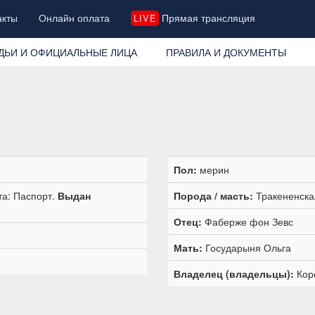
акты
Онлайн оплата
Прямая трансляция
LIVE
ДЬИ И ОФИЦИАЛЬНЫЕ ЛИЦА
ПРАВИЛА И ДОКУМЕНТЫ
Пол:
мерин
та: Паспорт.
Выдан
Порода / масть:
Тракененска
Отец:
Фаберже фон Зевс
Мать:
Государыня Ольга
Владелец (владельцы):
Кор