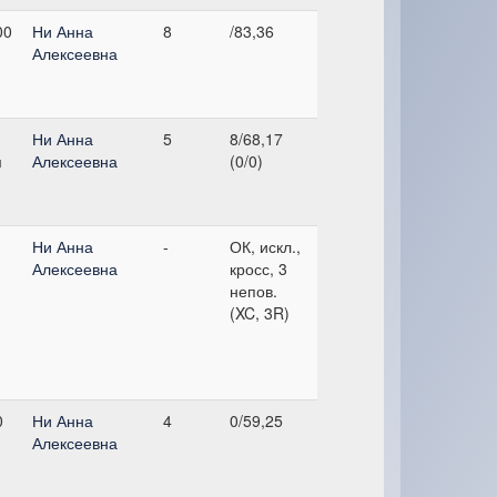
00
Ни Анна
8
/83,36
Алексеевна
Ни Анна
5
8/68,17
м
Алексеевна
(0/0)
Ни Анна
-
ОК, искл.,
Алексеевна
кросс, 3
непов.
(XC, 3R)
0
Ни Анна
4
0/59,25
Алексеевна