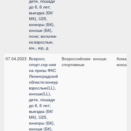
дети, лошади
до 6, 6 лет;
выездка (БК/
МК), U25,
юниоры (БК),
юноши (БК),
пони; вольтиж-
ка:взрослые,
юн., юр, д
07.04.2023
Всеросс.
Всероссийские
юноши
Команд
спорт.сор-ния
спортивные
юноши
на призы ФКС
Ленинградской
области:конкур
взрослые(LL),
юноши(LL),
дети, лошади
до 6, 6 лет;
выездка (БК/
МК), U25,
юниоры (БК),
юноши (БК),