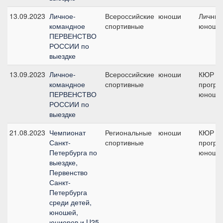
13.09.2023
Личное-
Всероссийские
юноши
Личный
командное
спортивные
юноши
ПЕРВЕНСТВО
РОССИИ по
выездке
13.09.2023
Личное-
Всероссийские
юноши
КЮР п
командное
спортивные
програ
ПЕРВЕНСТВО
юношес
РОССИИ по
выездке
21.08.2023
Чемпионат
Региональные
юноши
КЮР п
Санкт-
спортивные
програ
Петербурга по
юношес
выездке,
Первенство
Санкт-
Петербурга
среди детей,
юношей,
юниоров и U25