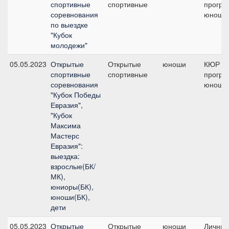
спортивные
спортивные
програ
соревнования
юношес
по выездке
"Кубок
молодежи"
05.05.2023
Открытые
Открытые
юноши
КЮР п
спортивные
спортивные
програ
соревнования
юношес
"Кубок Победы
Евразия",
"Кубок
Максима
Мастерс
Евразия":
выездка:
взрослые(БК/
МК),
юниоры(БК),
юноши(БК),
дети
05.05.2023
Открытые
Открытые
юноши
Личный