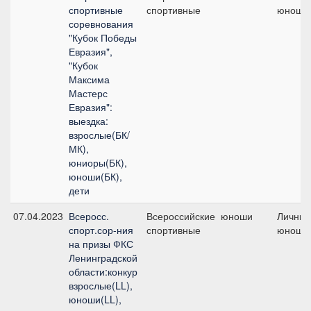
спортивные
спортивные
юноши
соревнования
"Кубок Победы
Евразия",
"Кубок
Максима
Мастерс
Евразия":
выездка:
взрослые(БК/
МК),
юниоры(БК),
юноши(БК),
дети
07.04.2023
Всеросс.
Всероссийские
юноши
Личный
спорт.сор-ния
спортивные
юноши
на призы ФКС
Ленинградской
области:конкур
взрослые(LL),
юноши(LL),