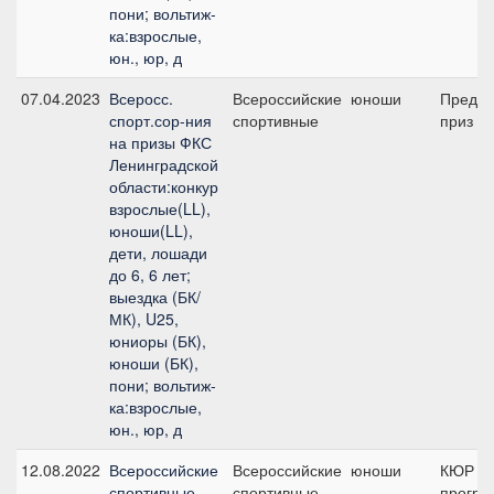
пони; вольтиж-
ка:взрослые,
юн., юр, д
07.04.2023
Всеросс.
Всероссийские
юноши
Предва
спорт.сор-ния
спортивные
приз -
на призы ФКС
Ленинградской
области:конкур
взрослые(LL),
юноши(LL),
дети, лошади
до 6, 6 лет;
выездка (БК/
МК), U25,
юниоры (БК),
юноши (БК),
пони; вольтиж-
ка:взрослые,
юн., юр, д
12.08.2022
Всероссийские
Всероссийские
юноши
КЮР п
спортивные
спортивные
програ