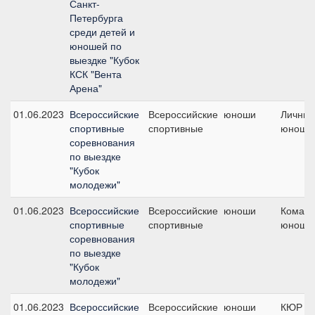
Санкт-
Петербурга
среди детей и
юношей по
выездке "Кубок
КСК "Вента
Арена"
01.06.2023
Всероссийские
Всероссийские
юноши
Личный
спортивные
спортивные
юноши
соревнования
по выездке
"Кубок
молодежи"
01.06.2023
Всероссийские
Всероссийские
юноши
Команд
спортивные
спортивные
юноши
соревнования
по выездке
"Кубок
молодежи"
01.06.2023
Всероссийские
Всероссийские
юноши
КЮР п