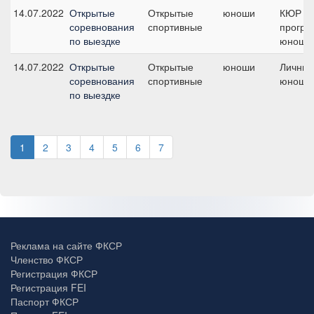
14.07.2022
Открытые
Открытые
юноши
КЮР п
соревнования
спортивные
програ
по выездке
юношес
14.07.2022
Открытые
Открытые
юноши
Личный
соревнования
спортивные
юноши
по выездке
1
2
3
4
5
6
7
Реклама на сайте ФКСР
Членство ФКСР
Регистрация ФКСР
Регистрация FEI
Паспорт ФКСР