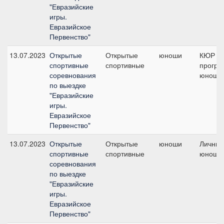
"Евразийские
игры.
Евразийское
Первенство"
13.07.2023
Открытые
Открытые
юноши
КЮР п
спортивные
спортивные
програ
соревнования
юношес
по выездке
"Евразийские
игры.
Евразийское
Первенство"
13.07.2023
Открытые
Открытые
юноши
Личный
спортивные
спортивные
юноши
соревнования
по выездке
"Евразийские
игры.
Евразийское
Первенство"