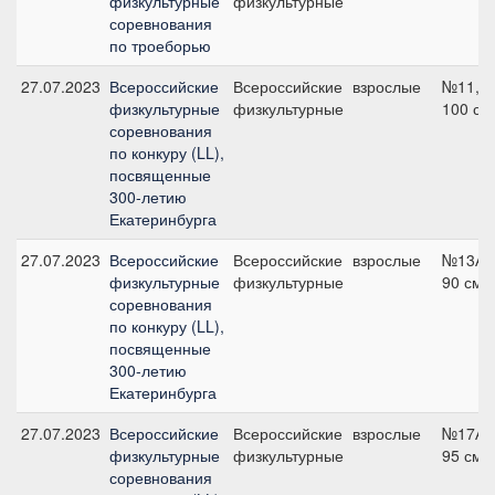
физкультурные
физкультурные
соревнования
по троеборью
27.07.2023
Всероссийские
Всероссийские
взрослые
№11,
физкультурные
физкультурные
100 см
соревнования
по конкуру (LL),
посвященные
300-летию
Екатеринбурга
27.07.2023
Всероссийские
Всероссийские
взрослые
№13А,
физкультурные
физкультурные
90 см
соревнования
по конкуру (LL),
посвященные
300-летию
Екатеринбурга
27.07.2023
Всероссийские
Всероссийские
взрослые
№17А,
физкультурные
физкультурные
95 см
соревнования