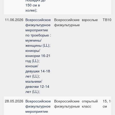
150 см в
холке);
11.06.2026
Всероссийское
Всероссийские
взрослые
ТВ100
физкультурное
физкультурные
мероприятие
по троеборью :
мужчины/
женщины (LL);
юниоры/
юниорки 16-21
год (LL);
юноши/
девушки 14-18
лет (LL);
мальчики/
девочки 12-14
лет (LL);
28.05.2026
Всероссийское
Всероссийские
открытый
15, 105
физкультурное
физкультурные
класс
см
мероприятие