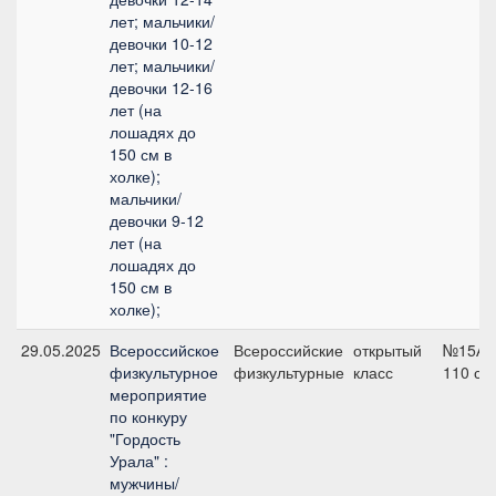
лет; мальчики/
девочки 10-12
лет; мальчики/
девочки 12-16
лет (на
лошадях до
150 см в
холке);
мальчики/
девочки 9-12
лет (на
лошадях до
150 см в
холке);
29.05.2025
Всероссийское
Всероссийские
открытый
№15А,
физкультурное
физкультурные
класс
110 см
мероприятие
по конкуру
"Гордость
Урала" :
мужчины/