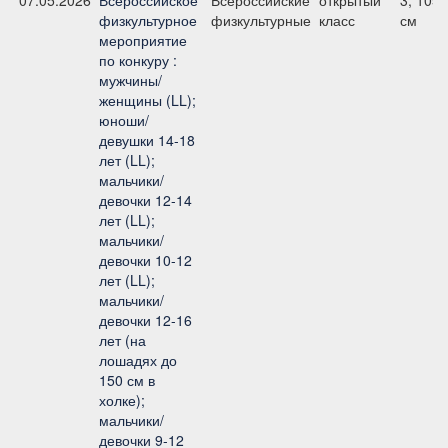
07.05.2026
Всероссийское
Всероссийские
открытый
3, 105
физкультурное
физкультурные
класс
см
мероприятие
по конкуру :
мужчины/
женщины (LL);
юноши/
девушки 14-18
лет (LL);
мальчики/
девочки 12-14
лет (LL);
мальчики/
девочки 10-12
лет (LL);
мальчики/
девочки 12-16
лет (на
лошадях до
150 см в
холке);
мальчики/
девочки 9-12