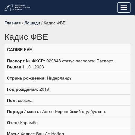
Toggl
navig
Главная
/
Лошади
/ Кадис ФВЕ
Кадис ФВЕ
CADISE FVE
Паспорт № ФКСР:
029848 статус паспорта: Паспорт.
Выдан
11.01.2023
Страна рождения:
Нидерланды
Год рождения:
2019
Пол:
кобыла
Порода / масть:
Англо-Европейский студбук сер.
Отец:
Карамбо
Мать:
Хадисе Ван Де Нобел