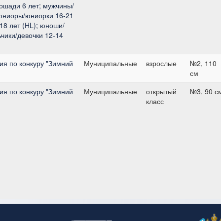
ошади 6 лет; мужчины/
юниоры/юниорки 16-21
18 лет (HL); юноши/
ьчики/девочки 12-14
я по конкуру "Зимний
Муниципальные
взрослые
№2, 110
см
я по конкуру "Зимний
Муниципальные
открытый
№3, 90 с
класс