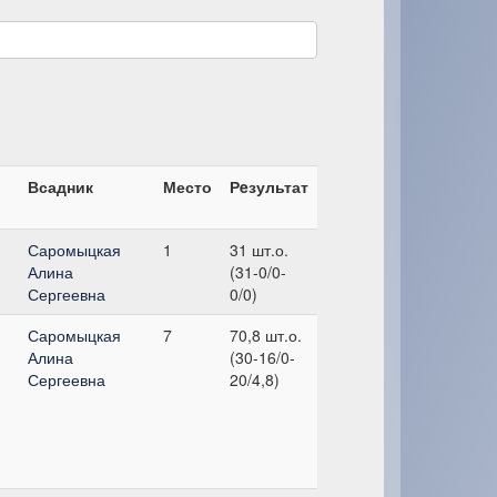
Всадник
Место
Рeзультат
Саромыцкая
1
31 шт.о.
Алина
(31-0/0-
Сергеевна
0/0)
Саромыцкая
7
70,8 шт.о.
Алина
(30-16/0-
Сергеевна
20/4,8)