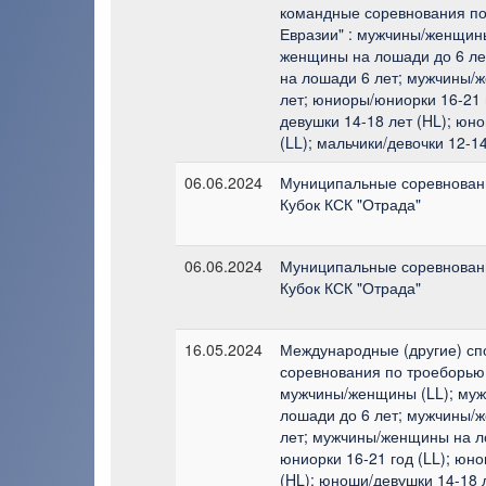
командные соревнования по
Евразии" : мужчины/женщин
женщины на лошади до 6 л
на лошади 6 лет; мужчины/
лет; юниоры/юниорки 16-21 
девушки 14-18 лет (HL); юн
(LL); мальчики/девочки 12-14
06.06.2024
Муниципальные соревновани
Кубок КСК "Отрада"
06.06.2024
Муниципальные соревновани
Кубок КСК "Отрада"
16.05.2024
Международные (другие) сп
соревнования по троеборью 
мужчины/женщины (LL); му
лошади до 6 лет; мужчины/
лет; мужчины/женщины на л
юниорки 16-21 год (LL); юн
(HL); юноши/девушки 14-18 л