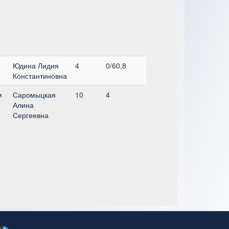
Юдина Лидия
4
0/60,8
Константиновна
м
Саромыцкая
10
4
Алина
Сергеевна