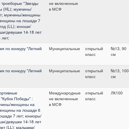
 троеборью "Звезды
не включенные
ы (HL); мужчины/
в МСФ
ет; мужчины/женщины
женщины на лошади 7
год (LL); юноши/
оши/девушки 14-18 лет
 лет;
я по конкуру "Летний
Муниципальные
открытый
№13, 90
класс
см
я по конкуру "Летний
Муниципальные
открытый
№13, 100
класс
см
ортивные
Международные
открытый
ЛК100
"Кубок Победы" :
не включенные
класс
жчины/женщины на
в МСФ
женщины на лошади 6
ошади 7 лет; юниоры/
оши/девушки 14-18 лет
ет (LL); мальчики/