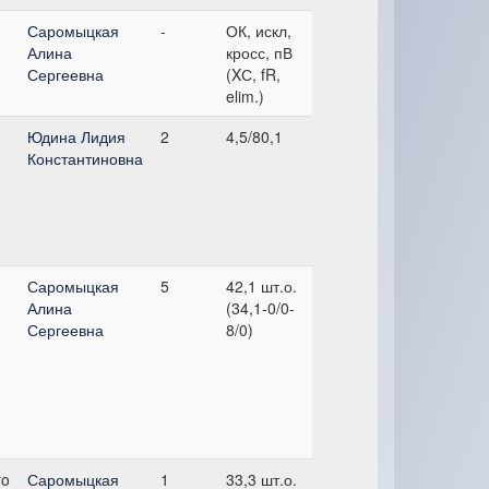
Саромыцкая
-
ОК, искл,
Алина
кросс, пВ
Сергеевна
(XС, fR,
elim.)
Юдина Лидия
2
4,5/80,1
Константиновна
Саромыцкая
5
42,1 шт.о.
Алина
(34,1-0/0-
Сергеевна
8/0)
ro
Саромыцкая
1
33,3 шт.о.