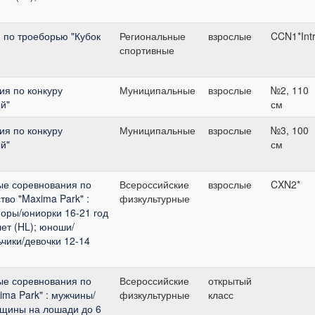
 по троеборью "Кубок
Региональные
взрослые
CCN1*Int
спортивные
я по конкуру
Муниципальные
взрослые
№2, 110
й"
см
я по конкуру
Муниципальные
взрослые
№3, 100
й"
см
ые соревнования по
Всероссийские
взрослые
CXN2*
во "Maxima Park" :
физкультурные
оры/юниорки 16-21 год
лет (HL); юноши/
ьчики/девочки 12-14
ые соревнования по
Всероссийские
открытый
ma Park" : мужчины/
физкультурные
класс
щины на лошади до 6