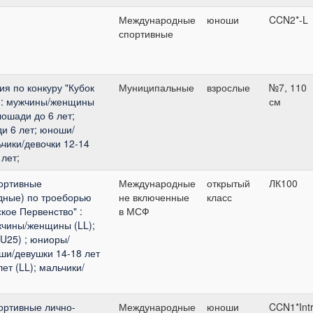
Международные
юноши
CCN2*-L
спортивные
я по конкуру "Кубок
Муниципальные
взрослые
№7, 110
 : мужчины/женщины
см
ошади до 6 лет;
и 6 лет; юноши/
ьчики/девочки 12-14
 лет;
ортивные
Международные
открытый
ЛК100
дные) по троеборью
не включенные
класс
кое Первенство" :
в МСФ
чины/женщины (LL);
U25) ; юниоры/
оши/девушки 14-18 лет
ет (LL); мальчики/
ортивные лично-
Международные
юноши
CCN1*Int