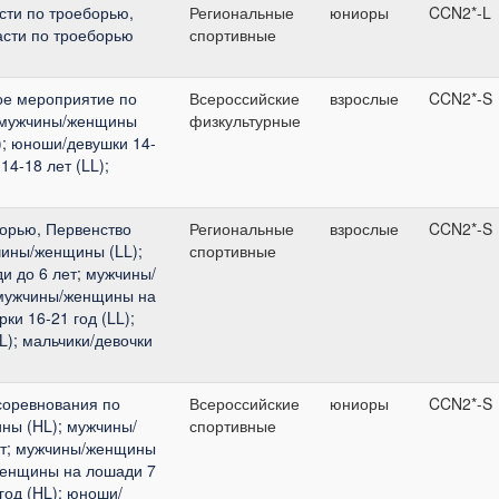
сти по троеборью,
Региональные
юниоры
CCN2*-L
асти по троеборью
спортивные
ое мероприятие по
Всероссийские
взрослые
CCN2*-S
: мужчины/женщины
физкультурные
); юноши/девушки 14-
14-18 лет (LL);
орью, Первенство
Региональные
взрослые
CCN2*-S
чины/женщины (LL);
спортивные
 до 6 лет; мужчины/
 мужчины/женщины на
ки 16-21 год (LL);
L); мальчики/девочки
соревнования по
Всероссийские
юниоры
CCN2*-S
ны (HL); мужчины/
спортивные
ет; мужчины/женщины
женщины на лошади 7
год (HL); юноши/