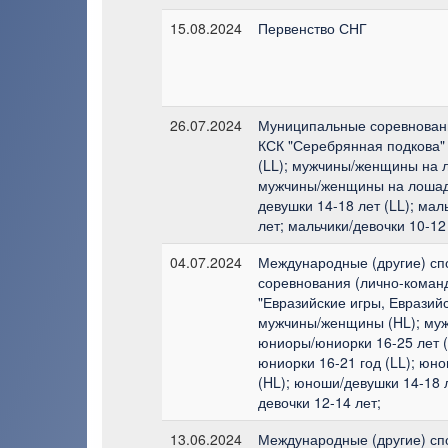
15.08.2024
Первенство СНГ
26.07.2024
Муниципальные соревновани
КСК "Серебрянная подкова"
(LL); мужчины/женщины на л
мужчины/женщины на лошад
девушки 14-18 лет (LL); мал
лет; мальчики/девочки 10-12
04.07.2024
Международные (другие) сп
соревнования (лично-коман
"Евразийские игры, Евразийс
мужчины/женщины (HL); муж
юниоры/юниорки 16-25 лет (
юниорки 16-21 год (LL); юн
(HL); юноши/девушки 14-18 л
девочки 12-14 лет;
13.06.2024
Международные (другие) сп