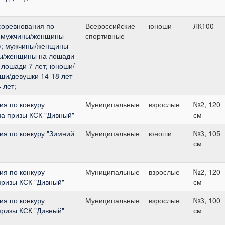
соревнования по
Всероссийские
юноши
ЛК100
: мужчины/женщины
спортивные
); мужчины/женщины
ны/женщины на лошади
 лошади 7 лет; юноши/
оши/девушки 14-18 лет
 лет;
я по конкуру
Муниципальные
взрослые
№2, 120
на призы КСК "Дивный"
см
я по конкуру "Зимний
Муниципальные
юноши
№3, 105
см
я по конкуру
Муниципальные
взрослые
№2, 120
призы КСК "Дивный"
см
я по конкуру
Муниципальные
взрослые
№3, 100
призы КСК "Дивный"
см