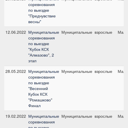
соревнования
по выездке
"Предчувствие
весны"
12.06.2022
Муниципальные
Муниципальные
взрослые
Малы
соревнования
по выездке
"Кубок КСК
"Алмазово", 2
этап
28.05.2022
Муниципальные
Муниципальные
взрослые
Малы
соревнования
по выездке
"Весенний
Кубок КСК
"Ромашково"
Финал
19.02.2022
Муниципальные
Муниципальные
взрослые
Малы
соревнования
по выездке