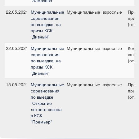
"Алмазово"
22.05.2021
Муниципальные
Муниципальные
взрослые
Пред
соревнования
приз
по выездке, на
(откр
призы КСК
"Дивный"
22.05.2021
Муниципальные
Муниципальные
взрослые
Кома
соревнования
юнош
по выездке, на
(откр
призы КСК
"Дивный"
15.05.2021
Муниципальные
Муниципальные
взрослые
Пред
соревнования
приз
по выездке
(откр
"Открытие
летнего сезона
в КСК
"Премьер"