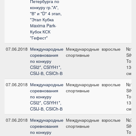
Петербурга по
конкуру гр."А",
"В" и "D" 4 этап,
"Этап Кубка
Мaxima Park-
Кубок КСК
"Гефест"
07.06.2018
Международные
Международные
взрослые
№11
соревнования
спортивные
Silve
по конкуру
Tour,
CSI2*, CSIYH1*,
130
CSIJ-В, CSICh-В
см
07.06.2018
Международные
Международные
взрослые
№14
соревнования
спортивные
Silve
по конкуру
Tour,
CSI2*, CSIYH1*,
135
CSIJ-В, CSICh-В
см
07.06.2018
Международные
Международные
взрослые
№7
соревнования
спортивные
Silve
по конкуру
Tour,