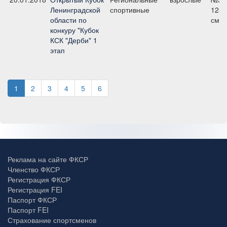
Ленинградской
спортивные
125
области по
см
конкуру "Кубок
КСК "Дерби" 1
этап
1
2
3
4
5
6
Реклама на сайте ФКСР
Членство ФКСР
Регистрация ФКСР
Регистрация FEI
Паспорт ФКСР
Паспорт FEI
Страхование спортсменов