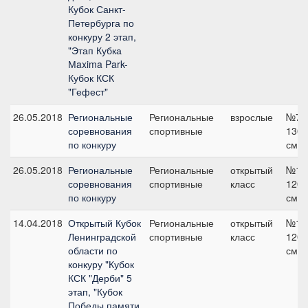
Кубок Санкт-
Петербурга по
конкуру 2 этап,
"Этап Кубка
Мaxima Park-
Кубок КСК
"Гефест"
26.05.2018
Региональные
Региональные
взрослые
№7,
соревнования
спортивные
130
по конкуру
см
26.05.2018
Региональные
Региональные
открытый
№1,
соревнования
спортивные
класс
120
по конкуру
см
14.04.2018
Открытый Кубок
Региональные
открытый
№1,
Ленинградской
спортивные
класс
120
области по
см
конкуру "Кубок
КСК "Дерби" 5
этап, "Кубок
Победы памяти