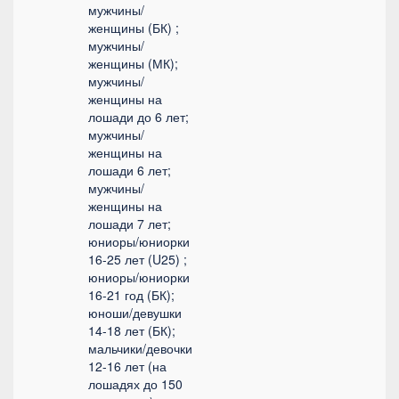
мужчины/
женщины (БК) ;
мужчины/
женщины (МК);
мужчины/
женщины на
лошади до 6 лет;
мужчины/
женщины на
лошади 6 лет;
мужчины/
женщины на
лошади 7 лет;
юниоры/юниорки
16-25 лет (U25) ;
юниоры/юниорки
16-21 год (БК);
юноши/девушки
14-18 лет (БК);
мальчики/девочки
12-16 лет (на
лошадях до 150