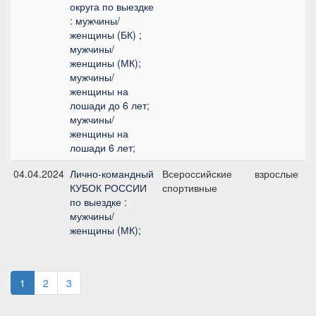
округа по выездке
: мужчины/
женщины (БК) ;
мужчины/
женщины (МК);
мужчины/
женщины на
лошади до 6 лет;
мужчины/
женщины на
лошади 6 лет;
04.04.2024
Лично-командный
Всероссийские
взрослые
КУБОК РОССИИ
спортивные
по выездке :
мужчины/
женщины (МК);
1
2
3