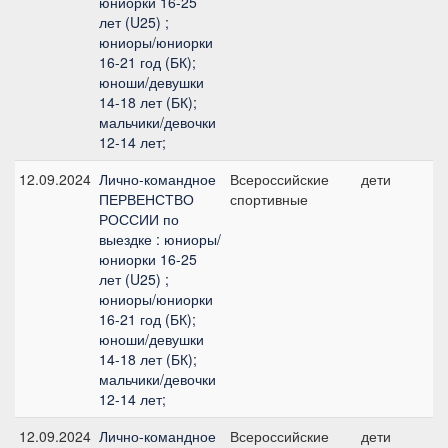
юниорки 16-25
лет (U25) ;
юниоры/юниорки
16-21 год (БК);
юноши/девушки
14-18 лет (БК);
мальчики/девочки
12-14 лет;
12.09.2024
Лично-командное
Всероссийские
дети
ПЕРВЕНСТВО
спортивные
РОССИИ по
выездке : юниоры/
юниорки 16-25
лет (U25) ;
юниоры/юниорки
16-21 год (БК);
юноши/девушки
14-18 лет (БК);
мальчики/девочки
12-14 лет;
12.09.2024
Лично-командное
Всероссийские
дети