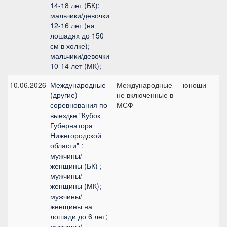
14-18 лет (БК);
мальчики/девочки
12-16 лет (на
лошадях до 150
см в холке);
мальчики/девочки
10-14 лет (МК);
10.06.2026
Международные
Международные
юноши
(другие)
не включенные в
соревнования по
МСФ
выездке "Кубок
Губернатора
Нижегородской
области" :
мужчины/
женщины (БК) ;
мужчины/
женщины (МК);
мужчины/
женщины на
лошади до 6 лет;
мужчины/