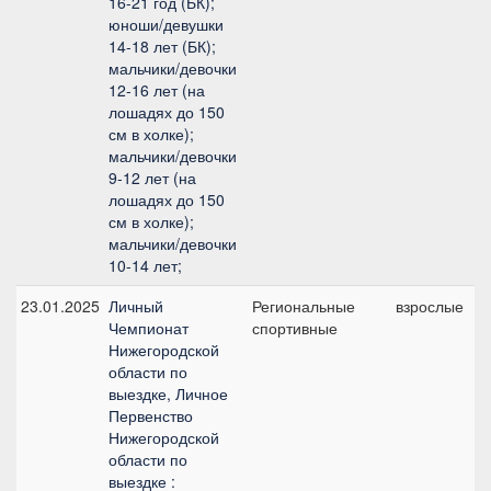
16-21 год (БК);
юноши/девушки
14-18 лет (БК);
мальчики/девочки
12-16 лет (на
лошадях до 150
см в холке);
мальчики/девочки
9-12 лет (на
лошадях до 150
см в холке);
мальчики/девочки
10-14 лет;
23.01.2025
Личный
Региональные
взрослые
Чемпионат
спортивные
Нижегородской
области по
выездке, Личное
Первенство
Нижегородской
области по
выездке :