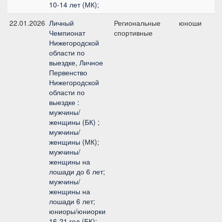
10-14 лет (МК);
22.01.2026
Личный
Региональные
юноши
Чемпионат
спортивные
Нижегородской
области по
выездке, Личное
Первенство
Нижегородской
области по
выездке :
мужчины/
женщины (БК) ;
мужчины/
женщины (МК);
мужчины/
женщины на
лошади до 6 лет;
мужчины/
женщины на
лошади 6 лет;
юниоры/юниорки
16-21 год (БК);