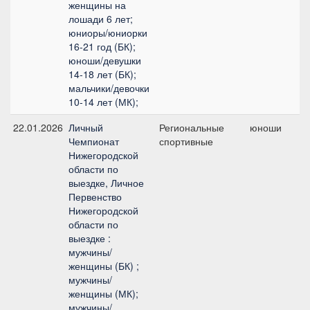
женщины на
лошади 6 лет;
юниоры/юниорки
16-21 год (БК);
юноши/девушки
14-18 лет (БК);
мальчики/девочки
10-14 лет (МК);
22.01.2026
Личный
Региональные
юноши
Чемпионат
спортивные
Нижегородской
области по
выездке, Личное
Первенство
Нижегородской
области по
выездке :
мужчины/
женщины (БК) ;
мужчины/
женщины (МК);
мужчины/