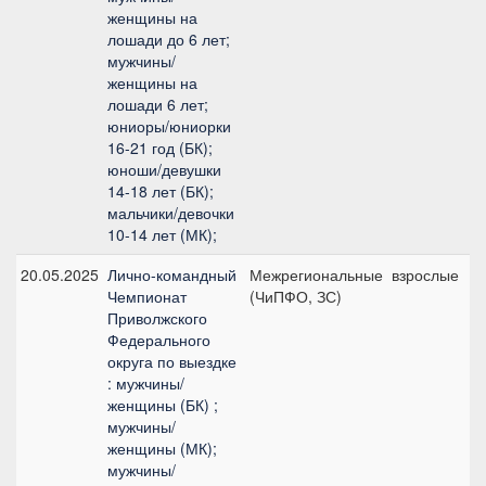
женщины на
лошади до 6 лет;
мужчины/
женщины на
лошади 6 лет;
юниоры/юниорки
16-21 год (БК);
юноши/девушки
14-18 лет (БК);
мальчики/девочки
10-14 лет (МК);
20.05.2025
Лично-командный
Межрегиональные
взрослые
Чемпионат
(ЧиПФО, ЗС)
Приволжского
Федерального
округа по выездке
: мужчины/
женщины (БК) ;
мужчины/
женщины (МК);
мужчины/