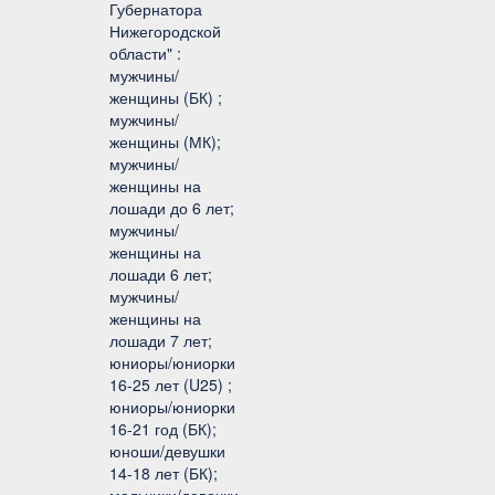
Губернатора
Нижегородской
области" :
мужчины/
женщины (БК) ;
мужчины/
женщины (МК);
мужчины/
женщины на
лошади до 6 лет;
мужчины/
женщины на
лошади 6 лет;
мужчины/
женщины на
лошади 7 лет;
юниоры/юниорки
16-25 лет (U25) ;
юниоры/юниорки
16-21 год (БК);
юноши/девушки
14-18 лет (БК);