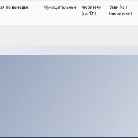
ия по выездке
Муниципальные
любители
Экви № 1
(гр."D")
(любители)