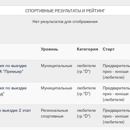
СПОРТИВНЫЕ РЕЗУЛЬТАТЫ И РЕЙТИНГ
Нет результатов для отображения
Уровень
Категория
Старт
ия по выездке
Муниципальные
любители
Предварител
К "Премьер"
(гр."D")
приз - юноши
(любители)
ия по выездке
Муниципальные
любители
Предварител
рд"
(гр."D")
приз - юноши
(любители)
о выездке 2 этап
Региональные
любители
Предварител
спортивные
(гр."D")
приз - юноши
(любители)