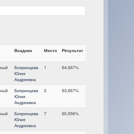
Всадник
Место
Рeзультат
ьный
Бояринцева
1
64,667%
Юлия
Андреевна
ьный
Бояринцева
2
63,667%
Юлия
Андреевна
ьный
Бояринцева
7
60,556%
Юлия
Андреевна