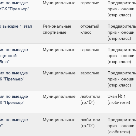
ия по выездке
Муниципальные
взрослые
Предварител
 КСК "Премьер"
приз - юноши
(откр.класс)
о выездке 1 этап
Региональные
открытый
Предварител
спортивные
класс
приз - юноши
(откр.класс)
ия по выездке
Муниципальные
взрослые
Предварител
вященный
приз - юноши
Дню"
(откр.класс)
ия по выездке
Муниципальные
взрослые
Предварител
К "Премьер"
приз - юноши
(откр.класс)
ия по выездке
Муниципальные
любители
Экви № 1
К "Премьер"
(гр."D")
(любители)
ия по выездке
Муниципальные
любители
Предварител
р"
(гр."D")
приз - юноши
(любители)