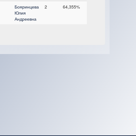
Бояринцева
2
64,355%
Юлия
Андреевна