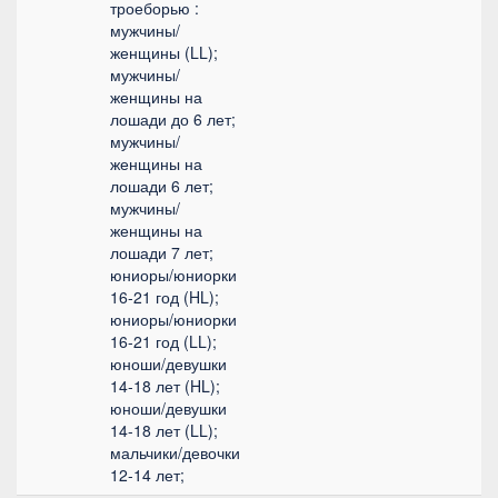
троеборью :
мужчины/
женщины (LL);
мужчины/
женщины на
лошади до 6 лет;
мужчины/
женщины на
лошади 6 лет;
мужчины/
женщины на
лошади 7 лет;
юниоры/юниорки
16-21 год (HL);
юниоры/юниорки
16-21 год (LL);
юноши/девушки
14-18 лет (HL);
юноши/девушки
14-18 лет (LL);
мальчики/девочки
12-14 лет;