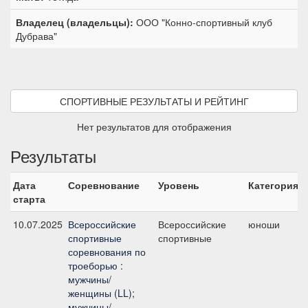
Владелец (владельцы):
ООО "Конно-спортивный клуб
Дубрава"
СПОРТИВНЫЕ РЕЗУЛЬТАТЫ И РЕЙТИНГ
Нет результатов для отображения
Результаты
Дата
Соревнование
Уровень
Категория
старта
10.07.2025
Всероссийские
Всероссийские
юноши
спортивные
спортивные
соревнования по
троеборью :
мужчины/
женщины (LL);
мужчины/