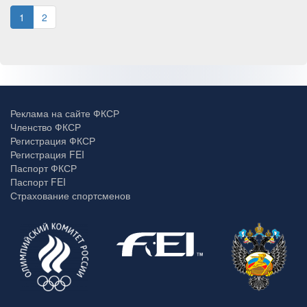
1
2
Реклама на сайте ФКСР
Членство ФКСР
Регистрация ФКСР
Регистрация FEI
Паспорт ФКСР
Паспорт FEI
Страхование спортсменов