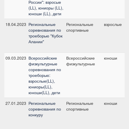
России": взросые
(LL), юниоры (LL),
юноши (LL), дети
18.04.2023
Региональные
Региональные
взрослые
соревнования по
спортивные
троеборью "Кубок
Алании"
09.03.2023
Всероссийские
Всероссийские
юноши
физкультурные
физкультурные
соревнования по
троеборью:
взрослые(LL),
юниоры(LL),
юноши(LL), дети
27.01.2023
Региональные
Региональные
юноши
соревнования по
спортивные
конкуру