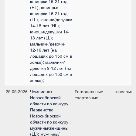
юниорки 16-21 год
(HL); юниоры/
юниорки 16-21 год
(LL); юноши/девушки
14-18 лет (HL);
юноши/девушки 14-
18 лет (LL);
мальчики/девочки
12-16 лет (на
лошадях до 150 см в
холке); мальчики/
девочки 9-12 лет (на
лошадях до 150 см в
холке);
25.05.2026
Чемпионат
Региональные
взрослые
Новосибирской
спортивные
области по конкуру,
Первенство
Новосибирской
области по конкуру :
мужчины/женщины
(LL); мужчины/