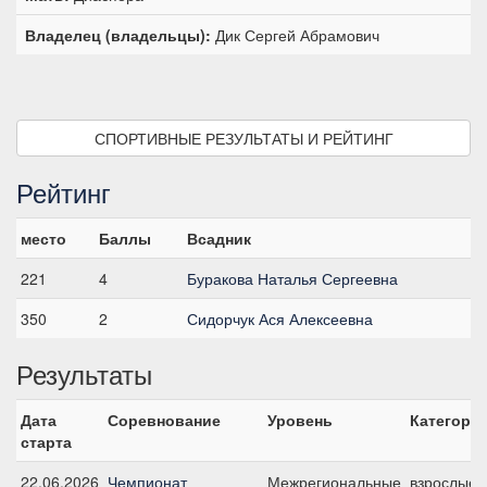
Владелец (владельцы):
Дик Сергей Абрамович
СПОРТИВНЫЕ РЕЗУЛЬТАТЫ И РЕЙТИНГ
Рейтинг
место
Баллы
Всадник
221
4
Буракова Наталья Сергеевна
350
2
Сидорчук Ася Алексеевна
Результаты
Дата
Соревнование
Уровень
Категори
старта
22.06.2026
Чемпионат
Межрегиональные
взрослые