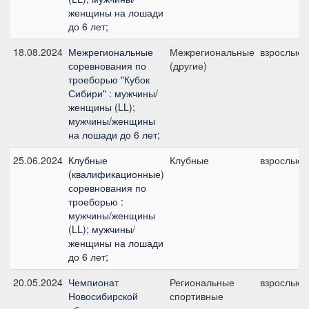
женщины на лошади
до 6 лет;
18.08.2024
Межрегиональные
Межрегиональные
взрослые
соревнования по
(другие)
троеборью "Кубок
Сибири" : мужчины/
женщины (LL);
мужчины/женщины
на лошади до 6 лет;
25.06.2024
Клубные
Клубные
взрослые
(квалификационные)
соревнования по
троеборью :
мужчины/женщины
(LL); мужчины/
женщины на лошади
до 6 лет;
20.05.2024
Чемпионат
Региональные
взрослые
Новосибирской
спортивные