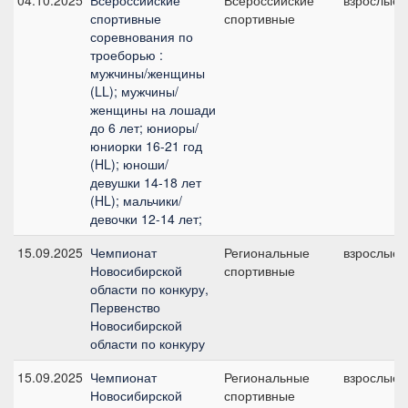
04.10.2025
Всероссийские
Всероссийские
взрослые
спортивные
спортивные
соревнования по
троеборью :
мужчины/женщины
(LL); мужчины/
женщины на лошади
до 6 лет; юниоры/
юниорки 16-21 год
(HL); юноши/
девушки 14-18 лет
(HL); мальчики/
девочки 12-14 лет;
15.09.2025
Чемпионат
Региональные
взрослые
Новосибирской
спортивные
области по конкуру,
Первенство
Новосибирской
области по конкуру
15.09.2025
Чемпионат
Региональные
взрослые
Новосибирской
спортивные