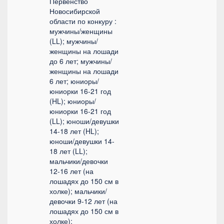
Первенство
Новосибирской
области по конкуру :
мужчины/женщины
(LL); мужчины/
женщины на лошади
до 6 лет; мужчины/
женщины на лошади
6 лет; юниоры/
юниорки 16-21 год
(HL); юниоры/
юниорки 16-21 год
(LL); юноши/девушки
14-18 лет (HL);
юноши/девушки 14-
18 лет (LL);
мальчики/девочки
12-16 лет (на
лошадях до 150 см в
холке); мальчики/
девочки 9-12 лет (на
лошадях до 150 см в
холке);