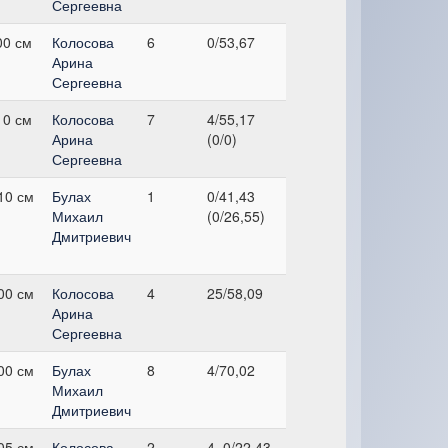
Сергеевна
00 см
Колосова
6
0/53,67
Арина
Сергеевна
10 см
Колосова
7
4/55,17
Арина
(0/0)
Сергеевна
10 см
Булах
1
0/41,43
Михаил
(0/26,55)
Дмитриевич
00 см
Колосова
4
25/58,09
Арина
Сергеевна
00 см
Булах
8
4/70,02
Михаил
Дмитриевич
05 см
Колосова
2
4, 0/22,43