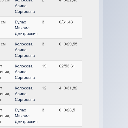
Арина
Сергеевна
 см
Булах
3
0/61,43
Михаил
Дмитриевич
 см
Колосова
3
0, 0/29,55
Арина
Сергеевна
т
Колосова
19
62/53,61
ения,
Арина
м
Сергеевна
т
Колосова
12
4, 0/31,82
ения,
Арина
м
Сергеевна
т
Булах
3
0, 0/26,5
ения,
Михаил
м
Дмитриевич