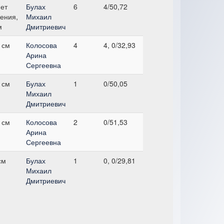
ет
Булах
6
4/50,72
ения,
Михаил
м
Дмитриевич
 см
Колосова
4
4, 0/32,93
Арина
Сергеевна
 см
Булах
1
0/50,05
Михаил
Дмитриевич
 см
Колосова
2
0/51,53
Арина
Сергеевна
см
Булах
1
0, 0/29,81
Михаил
Дмитриевич