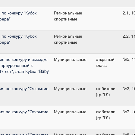
по конкуру "Кубок
Региональные
2.1, 1
фера"
спортивные
по конкуру "Кубок
Региональные
2.2, 1
фера"
спортивные
я по конкуру и выездке
Муниципальные
открытый
№5, 1
 приуроченный к
класс
7 лет", этап Кубка "Baby
я по конкуру "Открытие
Муниципальные
любители
№2, 1
(гр."D")
я по конкуру "Открытие
Муниципальные
любители
№7, 1
(гр."D")
я по конкуру "Открытие
Муниципальные
любители
№5, 1