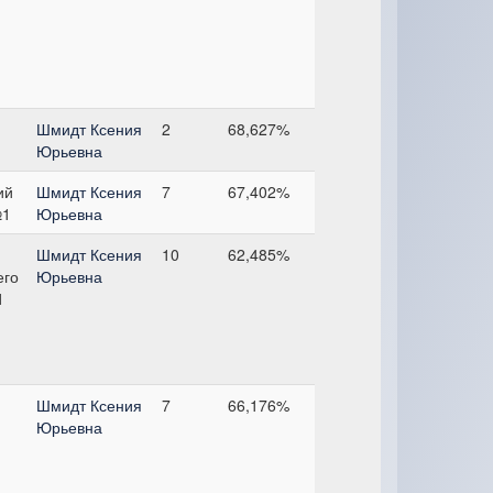
Шмидт Ксения
2
68,627%
Юрьевна
ий
Шмидт Ксения
7
67,402%
№1
Юрьевна
Шмидт Ксения
10
62,485%
его
Юрьевна
1
Шмидт Ксения
7
66,176%
Юрьевна