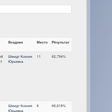
Всадник
Место
Рeзультат
ий
Шмидт Ксения
11
62,794%
№1
Юрьевна
Шмидт Ксения
6
66,618%
Юрьевна