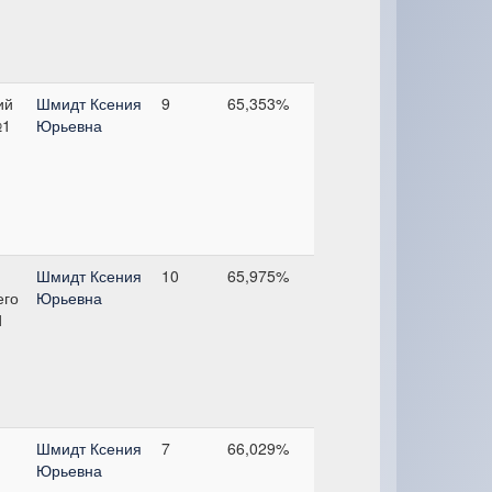
ий
Шмидт Ксения
9
65,353%
№1
Юрьевна
Шмидт Ксения
10
65,975%
его
Юрьевна
1
Шмидт Ксения
7
66,029%
Юрьевна