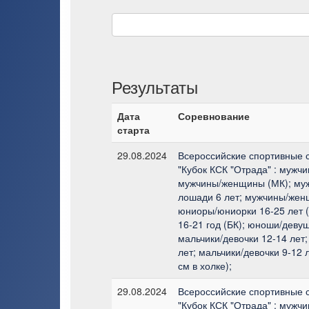
Результаты
Дата
Соревнование
старта
29.08.2024
Всероссийские спортивные 
"Кубок КСК "Отрада" : мужч
мужчины/женщины (МК); му
лошади 6 лет; мужчины/жен
юниоры/юниорки 16-25 лет 
16-21 год (БК); юноши/девуш
мальчики/девочки 12-14 лет;
лет; мальчики/девочки 9-12 
см в холке);
29.08.2024
Всероссийские спортивные 
"Кубок КСК "Отрада" : мужч