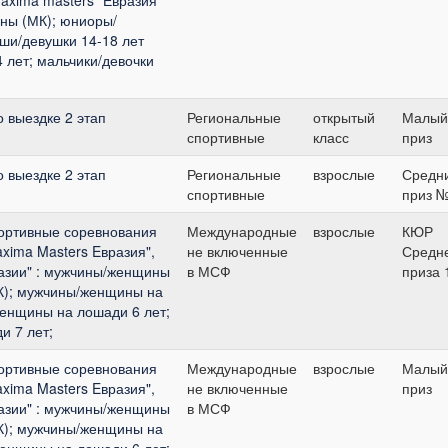
ны (МК); юниоры/
оши/девушки 14-18 лет
4 лет; мальчики/девочки
о выездке 2 этап
Региональные
открытый
Малый
спортивные
класс
приз
о выездке 2 этап
Региональные
взрослые
Средн
спортивные
приз 
ортивные соревнования
Международные
взрослые
КЮР
xima Masters Eвразия",
не включенные
Средн
разии" : мужчины/женщины
в МСФ
приза 
К); мужчины/женщины на
женщины на лошади 6 лет;
 7 лет;
ортивные соревнования
Международные
взрослые
Малый
xima Masters Eвразия",
не включенные
приз
разии" : мужчины/женщины
в МСФ
К); мужчины/женщины на
женщины на лошади 6 лет;