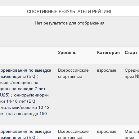
СПОРТИВНЫЕ РЕЗУЛЬТАТЫ И РЕЙТИНГ
Нет результатов для отображения
Уровень
Категория
Старт
соревнования по выездке
Всероссийские
взрослые
Средн
ины/женщины (БК) ;
спортивные
приз 
жчины/женщины на
щины на лошади 7 лет;
(U25) ; юниоры/юниорки
ки 14-18 лет (БК);
 мальчики/девочки 10-12
лет (на лошадях до 150
соревнования по выездке
Всероссийские
взрослые
Малый
ины/женщины (БК) ;
спортивные
приз