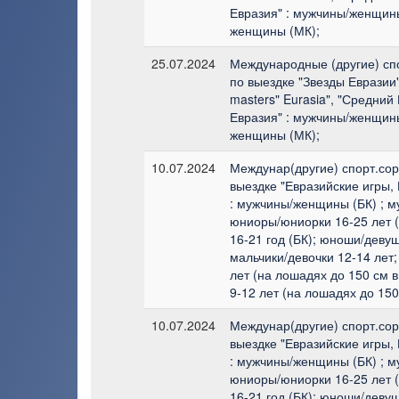
Евразия" : мужчины/женщины
женщины (МК);
25.07.2024
Международные (другие) сп
по выездке "Звезды Евразии
masters" Eurasia", "Средний
Евразия" : мужчины/женщины
женщины (МК);
10.07.2024
Междунар(другие) спорт.сор
выездке "Евразийские игры,
: мужчины/женщины (БК) ; 
юниоры/юниорки 16-25 лет 
16-21 год (БК); юноши/девуш
мальчики/девочки 12-14 лет;
лет (на лошадях до 150 см в
9-12 лет (на лошадях до 150
10.07.2024
Междунар(другие) спорт.сор
выездке "Евразийские игры,
: мужчины/женщины (БК) ; 
юниоры/юниорки 16-25 лет 
16-21 год (БК); юноши/девуш