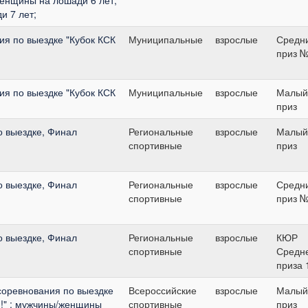
 7 лет;
я по выездке "Кубок КСК
Муниципальные
взрослые
Средн
приз 
я по выездке "Кубок КСК
Муниципальные
взрослые
Малый
приз
о выездке, Финал
Региональные
взрослые
Малый
спортивные
приз
о выездке, Финал
Региональные
взрослые
Средн
спортивные
приз 
о выездке, Финал
Региональные
взрослые
КЮР
спортивные
Средн
приза 
соревнования по выездке
Всероссийские
взрослые
Малый
я!" : мужчины/женщины
спортивные
приз