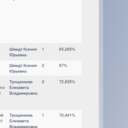
Шмидт Ксения
1
65,265%
Юрьевна
Шмидт Ксения
2
67%
Юрьевна
Трощенкова
2
72,835%
его
Елизавета
1
Владимировна
ий
Трощенкова
1
70,441%
№1
Елизавета
Владимировна