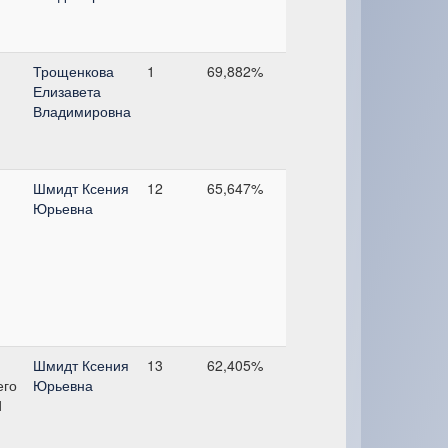
Трощенкова
1
69,882%
Елизавета
Владимировна
Шмидт Ксения
12
65,647%
Юрьевна
Шмидт Ксения
13
62,405%
его
Юрьевна
1