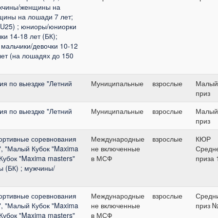
жчины/женщины на
щины на лошади 7 лет;
(U25) ; юниоры/юниорки
ки 14-18 лет (БК);
 мальчики/девочки 10-12
лет (на лошадях до 150
я по выездке "Летний
Муниципальные
взрослые
Малый
приз
я по выездке "Летний
Муниципальные
взрослые
Малый
приз
ортивные соревнования
Международные
взрослые
КЮР
", "Малый Кубок "Maxima
не включенные
Средн
 Кубок "Maxima masters"
в МСФ
приза 
 (БК) ; мужчины/
ортивные соревнования
Международные
взрослые
Средн
", "Малый Кубок "Maxima
не включенные
приз 
 Кубок "Maxima masters"
в МСФ