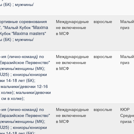
 (БК) ; мужчины/
ортивные соревнования
Международные
взрослые
Малый
", "Малый Кубок "Maxima
не включенные
приз
 Кубок "Maxima masters"
в МСФ
 (БК) ; мужчины/
-ия (лично-команд) по
Международные
взрослые
Малый
 Евразийское Первенство"
не включенные
приз
мужчины/женщины (МК);
в МСФ
(U25) ; юниоры/юниорки
ки 14-18 лет (БК);
 мальчики/девочки 12-16
 холке); мальчики/девочки
 см в холке);
-ия (лично-команд) по
Международные
взрослые
КЮР
 Евразийское Первенство"
не включенные
Средн
мужчины/женщины (МК);
в МСФ
приза 
(U25) ; юниоры/юниорки
ки 14-18 лет (БК);