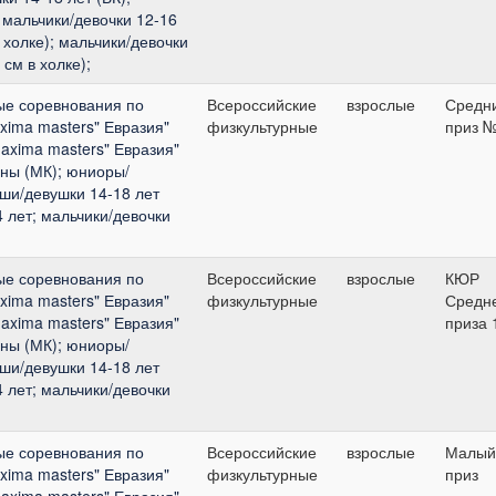
 мальчики/девочки 12-16
 холке); мальчики/девочки
 см в холке);
ые соревнования по
Всероссийские
взрослые
Средн
xima masters" Евразия"
физкультурные
приз 
axima masters" Евразия"
ны (МК); юниоры/
оши/девушки 14-18 лет
4 лет; мальчики/девочки
ые соревнования по
Всероссийские
взрослые
КЮР
xima masters" Евразия"
физкультурные
Средн
axima masters" Евразия"
приза 
ны (МК); юниоры/
оши/девушки 14-18 лет
4 лет; мальчики/девочки
ые соревнования по
Всероссийские
взрослые
Малый
xima masters" Евразия"
физкультурные
приз
axima masters" Евразия"