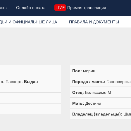
акты
Онлайн оплата
Прямая трансляция
LIVE
ДЬИ И ОФИЦИАЛЬНЫЕ ЛИЦА
ПРАВИЛА И ДОКУМЕНТЫ
Пол:
мерин
та: Паспорт.
Выдан
Порода / масть:
Ганноверская
Отец:
Белиссимо М
Мать:
Дестини
Владелец (владельцы):
Шми