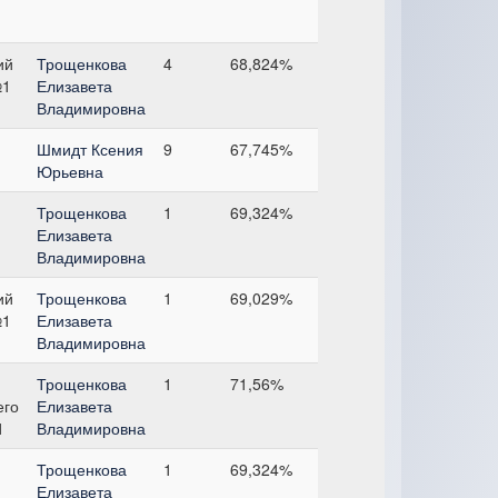
ий
Трощенкова
4
68,824%
№1
Елизавета
Владимировна
Шмидт Ксения
9
67,745%
Юрьевна
Трощенкова
1
69,324%
Елизавета
Владимировна
ий
Трощенкова
1
69,029%
№1
Елизавета
Владимировна
Трощенкова
1
71,56%
его
Елизавета
1
Владимировна
Трощенкова
1
69,324%
Елизавета