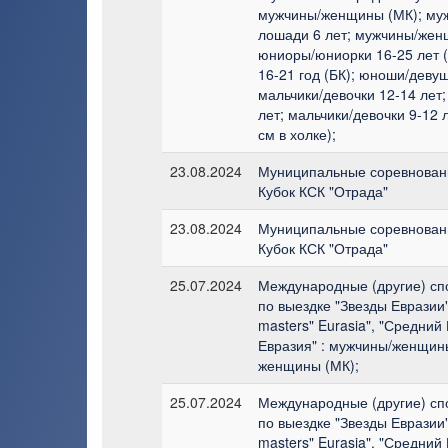
мужчины/женщины (МК); му
лошади 6 лет; мужчины/жен
юниоры/юниорки 16-25 лет 
16-21 год (БК); юноши/девуш
мальчики/девочки 12-14 лет;
лет; мальчики/девочки 9-12 
см в холке);
23.08.2024
Муниципальные соревновани
Кубок КСК "Отрада"
23.08.2024
Муниципальные соревновани
Кубок КСК "Отрада"
25.07.2024
Международные (другие) сп
по выездке "Звезды Евразии
masters" Eurasia", "Средний
Евразия" : мужчины/женщины
женщины (МК);
25.07.2024
Международные (другие) сп
по выездке "Звезды Евразии
masters" Eurasia", "Средний