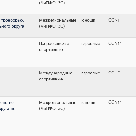
(ЧиПФО, ЗС)
 троеборью,
Межрегиональные
юноши
CCN1*
ного округа
(ЧиПФО, ЗС)
Всероссийские
взрослые
CCN1*
спортивные
Международные
взрослые
CCI1*
спортивные
енство
Межрегиональные
юноши
CCN1*
руга по
(ЧиПФО, ЗС)