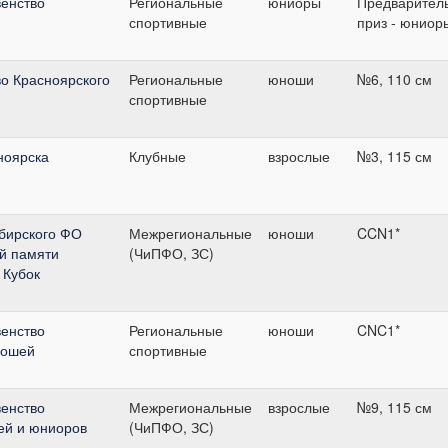
енство
Региональные
юниоры
Предварител
спортивные
приз - юниор
во Красноярского
Региональные
юноши
№6, 110 см
спортивные
ноярска
Клубные
взрослые
№3, 115 см
бирского ФО
Межрегиональные
юноши
CCN1*
й памяти
(ЧиПФО, ЗС)
 Кубок
енство
Региональные
юноши
CNC1*
ношей
спортивные
енство
Межрегиональные
взрослые
№9, 115 см
ей и юниоров
(ЧиПФО, ЗС)