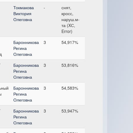
Токмакова
-
снят,
Виктория
кросс,
Олеговна
наруш.м-
та (XС,
Error)
Баронникова
3
54,917%
Регина
д
Олеговна
/
Баронникова
3
53,816%
Регина
Олеговна
ьный
Баронникова
3
54,583%
ы
Регина
Олеговна
/
Баронникова
3
53,947%
Регина
Олеговна