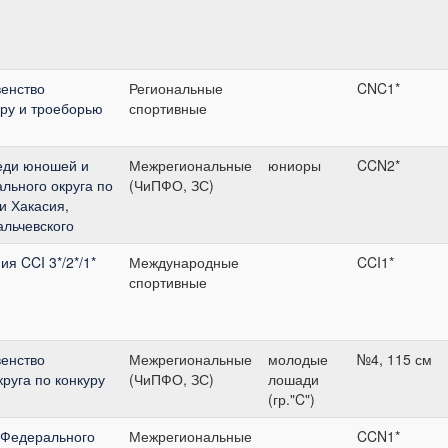
енство
Региональные
CNC1*
уру и троеборью
спортивные
еди юношей и
Межрегиональные
юниоры
CCN2*
льного округа по
(ЧиПФО, ЗС)
и Хакасия,
льчевского
я CCI 3*/2*/1*
Международные
CCI1*
спортивные
енство
Межрегиональные
молодые
№4, 115 см
руга по конкуру
(ЧиПФО, ЗС)
лошади
(гр."C")
 Федерального
Межрегиональные
CCN1*