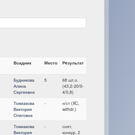
Всадник
Место
Рeзультат
Будникова
5
68 шт.о.
Алина
(43,2-20/0-
Сергеевна
4/0,8)
Токмакова
-
н/ст (XC,
Виктория
withdr.)
Олеговна
Токмакова
-
снят,
Виктория
конкур, 2