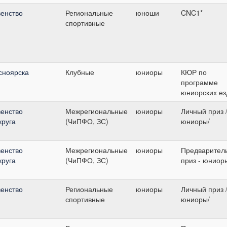
енство
Региональные
юноши
CNC1*
спортивные
сноярска
Клубные
юниоры
КЮР по
программе
юниорских ез
енство
Межрегиональные
юниоры
Личный приз 
круга
(ЧиПФО, ЗС)
юниоры/
енство
Межрегиональные
юниоры
Предварител
круга
(ЧиПФО, ЗС)
приз - юниор
енство
Региональные
юниоры
Личный приз 
спортивные
юниоры/