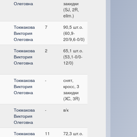
Олеговна
закидки
(SJ, 2R,
elim.)
Токмакова
7
90,5 шт.о.
Виктория
(60,9-
Олеговна
20/9,6-0/0)
Токмакова
2
65,1 шт.о.
Виктория
(53,1-0/0-
Олеговна
12/0)
Токмакова
-
снят,
Виктория
кросс, 3
Олеговна
закидки
(XC, 3R)
Токмакова
-
в/к
Виктория
Олеговна
Токмакова
11
72,3 шт.о.