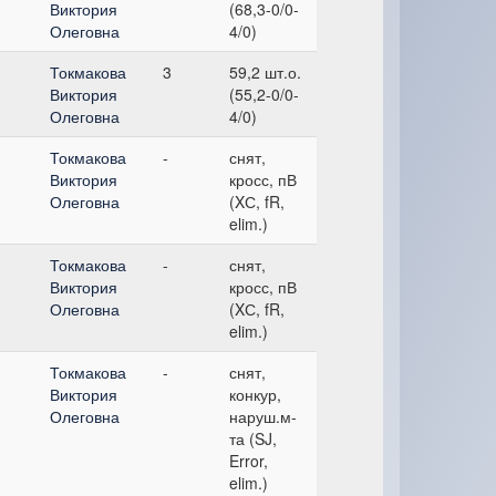
Виктория
(68,3-0/0-
Олеговна
4/0)
Токмакова
3
59,2 шт.о.
Виктория
(55,2-0/0-
Олеговна
4/0)
Токмакова
-
снят,
Виктория
кросс, пВ
Олеговна
(XС, fR,
elim.)
Токмакова
-
снят,
Виктория
кросс, пВ
Олеговна
(XС, fR,
elim.)
Токмакова
-
снят,
Виктория
конкур,
Олеговна
наруш.м-
та (SJ,
Error,
elim.)