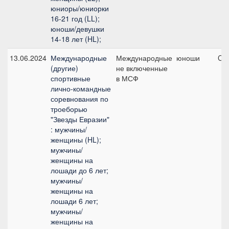
юниоры/юниорки
16-21 год (LL);
юноши/девушки
14-18 лет (HL);
13.06.2024
Международные
Международные
юноши
CC
(другие)
не включенные
спортивные
в МСФ
лично-командные
соревнования по
троеборью
"Звезды Евразии"
: мужчины/
женщины (HL);
мужчины/
женщины на
лошади до 6 лет;
мужчины/
женщины на
лошади 6 лет;
мужчины/
женщины на