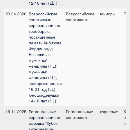
12-16 лет (LL);
23.04.2026
Всероссийские
Всероссийские
юниоры
Т2*
спортивные
спортивные
соревнования по
троеборью,
посвященные
памяти Кибизова
Фердинанда
Ессоевича :
мужчины/
женщины (HL);
мужчины/
женщины (LL);
юниоры/юниорки
16-21 год (LL);
юноши/девушки
14-18 лет (HL);
19.11.2025
Региональные
Региональные
взрослые
Ко
соревнования по
спортивные
при
выездке "Кубок
юн
Губернатора