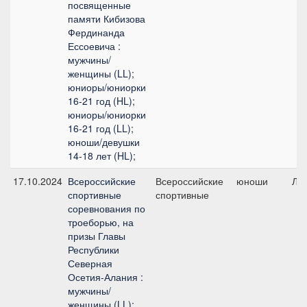
посвященные
памяти Кибизова
Фердинанда
Ессоевича :
мужчины/
женщины (LL);
юниоры/юниорки
16-21 год (HL);
юниоры/юниорки
16-21 год (LL);
юноши/девушки
14-18 лет (HL);
17.10.2024
Всероссийские
Всероссийские
юноши
ЛК
спортивные
спортивные
соревнования по
троеборью, на
призы Главы
Республики
Северная
Осетия-Алания :
мужчины/
женщины (LL);