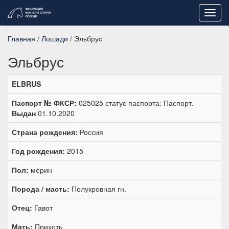
Toggl
navig
Главная
/
Лошади
/ Эльбрус
Эльбрус
ELBRUS
Паспорт № ФКСР:
025025 статус паспорта: Паспорт.
Выдан
01.10.2020
Страна рождения:
Россия
Год рождения:
2015
Пол:
мерин
Порода / масть:
Полукровная гн.
Отец:
Гавот
Мать:
Прихоть