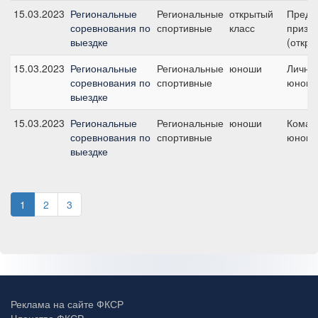
15.03.2023
Региональные
Региональные
открытый
Предв
соревнования по
спортивные
класс
приз А
выездке
(откр.
15.03.2023
Региональные
Региональные
юноши
Личный
соревнования по
спортивные
юноши
выездке
15.03.2023
Региональные
Региональные
юноши
Коман
соревнования по
спортивные
юнош
выездке
1
2
3
Реклама на сайте ФКСР