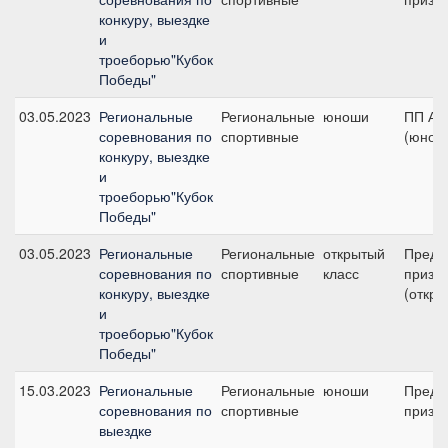
конкуру, выездке
и
троеборью"Кубок
Победы"
03.05.2023
Региональные
Региональные
юноши
ПП А, 
соревнования по
спортивные
(юнош
конкуру, выездке
и
троеборью"Кубок
Победы"
03.05.2023
Региональные
Региональные
открытый
Предв
соревнования по
спортивные
класс
приз А
конкуру, выездке
(откр.
и
троеборью"Кубок
Победы"
15.03.2023
Региональные
Региональные
юноши
Предв
соревнования по
спортивные
приз 
выездке