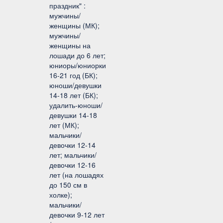
праздник" :
мужчины/
женщины (МК);
мужчины/
женщины на
лошади до 6 лет;
юниоры/юниорки
16-21 год (БК);
юноши/девушки
14-18 лет (БК);
удалить-юноши/
девушки 14-18
лет (МК);
мальчики/
девочки 12-14
лет; мальчики/
девочки 12-16
лет (на лошадях
до 150 см в
холке);
мальчики/
девочки 9-12 лет