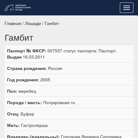
Toggl
navig
Главная
/
Лошади
/ Гамбит
Гамбит
Паспорт № ФКСР:
007537 статус паспорта: Паспорт.
Выдан
16.03.2011
Страна рождения:
Россия
Год рождения:
2005
Пол:
жеребец
Порода / масть:
Полукровная гн.
Отец:
Буфер
Мать:
Гастролерша
Владелец (владельцы):
Горшкова Варвара Сергеевна