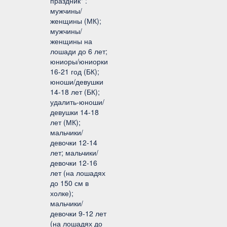
праздник" :
мужчины/
женщины (МК);
мужчины/
женщины на
лошади до 6 лет;
юниоры/юниорки
16-21 год (БК);
юноши/девушки
14-18 лет (БК);
удалить-юноши/
девушки 14-18
лет (МК);
мальчики/
девочки 12-14
лет; мальчики/
девочки 12-16
лет (на лошадях
до 150 см в
холке);
мальчики/
девочки 9-12 лет
(на лошадях до