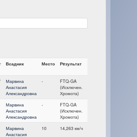
т
Всадник
Место
Рeзультат
*
Марвина
-
FTQ-GA
Анастасия
(Исключен.
Александровна
Хромота)
Марвина
-
FTQ-GA
Анастасия
(Исключен.
Александровна
Хромота)
Марвина
10
14,263 км/ч
Анастасия