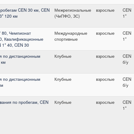
пробегам CEN 30 км, CEN
Межрегиональные
взрослые
CEN
3* 120 км
(ЧиПФО, ЗС)
1*
1* 80, Чемпионат
Международные
взрослые
CEN
20, Квалификационные
спортивные
1*
 1* 40, CEN 30
я по дистанционным
Клубные
взрослые
CEN
 км
б/у
я по дистанционным
Клубные
взрослые
CEN
км
б/у
вания по пробегам, CEN
Клубные
взрослые
CEN
1*