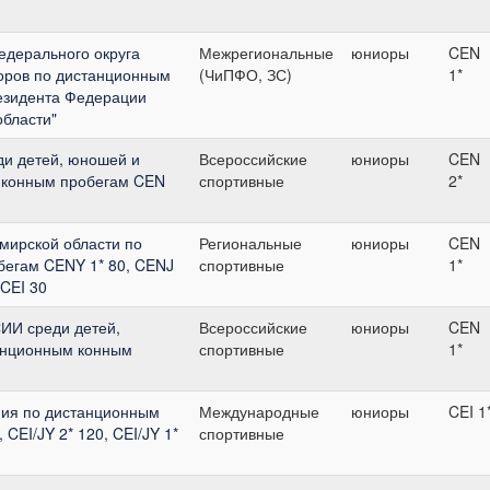
едерального округа
Межрегиональные
юниоры
CEN
оров по дистанционным
(ЧиПФО, ЗС)
1*
езидента Федерации
области"
 детей, юношей и
Всероссийские
юниоры
CEN
 конным пробегам CEN
спортивные
2*
мирской области по
Региональные
юниоры
CEN
егам CENY 1* 80, CENJ
спортивные
1*
 CEI 30
И среди детей,
Всероссийские
юниоры
CEN
анционным конным
спортивные
1*
ия по дистанционным
Международные
юниоры
CEI 1
 CEI/JY 2* 120, CEI/JY 1*
спортивные