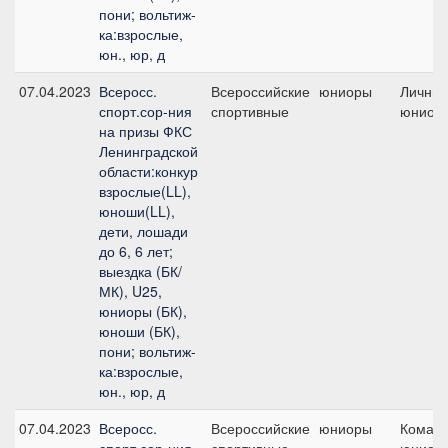
пони; вольтиж-
ка:взрослые,
юн., юр, д
07.04.2023
Всеросс.
Всероссийские
юниоры
Личный
спорт.сор-ния
спортивные
юниор
на призы ФКС
Ленинградской
области:конкур
взрослые(LL),
юноши(LL),
дети, лошади
до 6, 6 лет;
выездка (БК/
МК), U25,
юниоры (БК),
юноши (БК),
пони; вольтиж-
ка:взрослые,
юн., юр, д
07.04.2023
Всеросс.
Всероссийские
юниоры
Команд