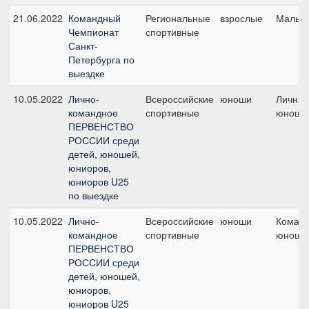
21.06.2022
Командный
Региональные
взрослые
Малый 
Чемпионат
спортивные
Санкт-
Петербурга по
выездке
10.05.2022
Лично-
Всероссийские
юноши
Личный
командное
спортивные
юноши
ПЕРВЕНСТВО
РОССИИ среди
детей, юношей,
юниоров,
юниоров U25
по выездке
10.05.2022
Лично-
Всероссийские
юноши
Команд
командное
спортивные
юноши
ПЕРВЕНСТВО
РОССИИ среди
детей, юношей,
юниоров,
юниоров U25