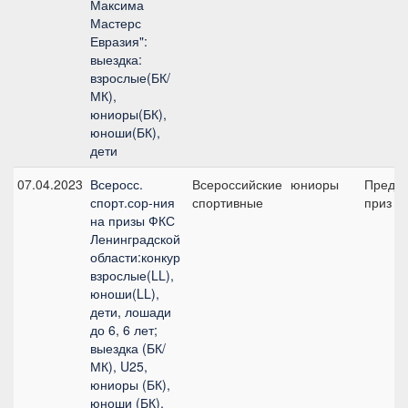
Максима
Мастерс
Евразия":
выездка:
взрослые(БК/
МК),
юниоры(БК),
юноши(БК),
дети
07.04.2023
Всеросс.
Всероссийские
юниоры
Предва
спорт.сор-ния
спортивные
приз -
на призы ФКС
Ленинградской
области:конкур
взрослые(LL),
юноши(LL),
дети, лошади
до 6, 6 лет;
выездка (БК/
МК), U25,
юниоры (БК),
юноши (БК),