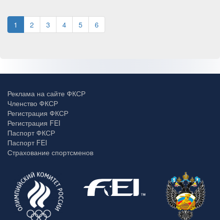
1
2
3
4
5
6
Реклама на сайте ФКСР
Членство ФКСР
Регистрация ФКСР
Регистрация FEI
Паспорт ФКСР
Паспорт FEI
Страхование спортсменов