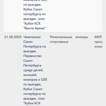
по выездке,
Кубок Санкт-
петербурга по
выездке, этап
"Кубок КСК
"Вента Арена"
21.08.2023
Чемпионат
Региональные
юниоры
КЮР п
Санкт-
спортивные
прогр
Петербурга по
юниорс
выездке,
Первенство
Санкт-
Петербурга
среди детей,
юношей,
юниоров и U25
по выездке,
Кубок Санкт-
петербурга по
выездке, этап
"Кубок КСК