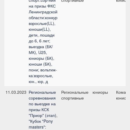
спорт.сор-ния
спортивные
юниор
на призы ФКС
Ленинградской
области:конкур
взрослые(LL),
юноши(LL),
дети, лошади
до 6, 6 лет;
выездка (БК/
МК), U25,
юниоры (БК),
юноши (БК),
пони; вольтиж-
ка:взрослые,
юн., юр, д
11.03.2023
Региональные
Региональные
юниоры
Команд
соревнования
спортивные
юниор
по выездке на
призы КСК
"Приор" (этап),
"Кубок "Pony
masters":