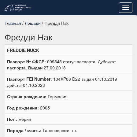
Toggl
navig
Главная
/
Лошади
/ Фредди Нак
Фредди Нак
FREDDIE NUCK
Паспорт № ФКСР:
009545 статус паспорта: Дубликат
паспорта.
Выдан
27.09.2018
Паспорт FEI Number:
104XP88 D22 выдан 04.10.2019
действ. 04.10.2023
Страна рождения:
Германия
Год рождения:
2005
Пол:
мерин
Порода / масть:
Ганноверская гн.