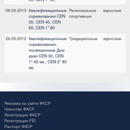
09.03.2013
Квалификационные
Региональные
взрослые
C
соревнования CEN
спортивные
б
30, CEN 40, CEN
60, CEN 1* 80
26.05.2012
Квалификационные
Традиционные
взрослые
C
соревнования,
1
посвященные Дню
края CEN 30, CEN
1* 45 км., CEN 2* 80
км.
Реклама на сайте ФКСР
Членство ФКСР
Регистрация ФКСР
Регистрация FEI
Паспорт ФКСР