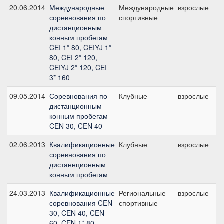
20.06.2014
Международные
Международные
взрослые
C
соревнования по
спортивные
дистанционным
конным пробегам
CEI 1* 80, CEIYJ 1*
80, CEI 2* 120,
CEIYJ 2* 120, CEI
3* 160
09.05.2014
Соревнования по
Клубные
взрослые
C
дистанционным
б
конным пробегам
CEN 30, CEN 40
02.06.2013
Квалификационные
Клубные
взрослые
C
соревнования по
1
дистаннционным
конным пробегам
24.03.2013
Квалификационные
Региональные
взрослые
C
соревнования CEN
спортивные
1
30, CEN 40, CEN
60, CEN 1* 80