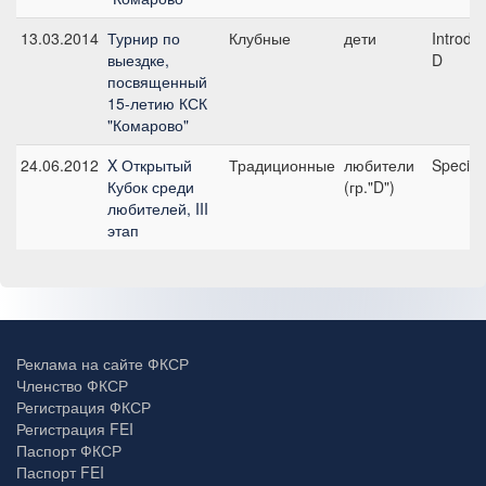
13.03.2014
Турнир по
Клубные
дети
Introduc
выездке,
D
посвященный
15-летию КСК
"Комарово"
24.06.2012
X Открытый
Традиционные
любители
Special
Кубок среди
(гр."D")
любителей, III
этап
Реклама на сайте ФКСР
Членство ФКСР
Регистрация ФКСР
Регистрация FEI
Паспорт ФКСР
Паспорт FEI