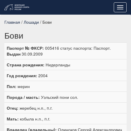
Toggl
navig
Главная
/
Лошади
/ Бови
Бови
Паспорт № ФКСР:
005416 статус паспорта: Паспорт.
Выдан
30.09.2009
Страна рождения:
Нидерланды
Год рождения:
2004
Пол:
мерин
Порода / масть:
Уэльский пони сол.
Отец:
жеребец н.п., n.r.
Мать:
кобыла н.п., n.r.
Владелец (владельцы):
Одиноков Сергей Александрович