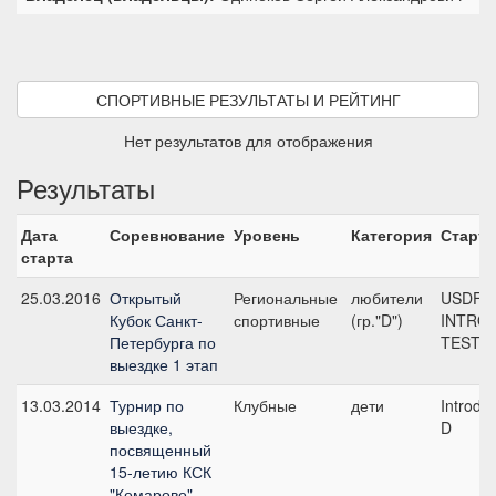
СПОРТИВНЫЕ РЕЗУЛЬТАТЫ И РЕЙТИНГ
Нет результатов для отображения
Результаты
Дата
Соревнование
Уровень
Категория
Старт
старта
25.03.2016
Открытый
Региональные
любители
USDF 2
Кубок Санкт-
спортивные
(гр."D")
INTRO
Петербурга по
TEST B 
выездке 1 этап
13.03.2014
Турнир по
Клубные
дети
Introduc
выездке,
D
посвященный
15-летию КСК
"Комарово"