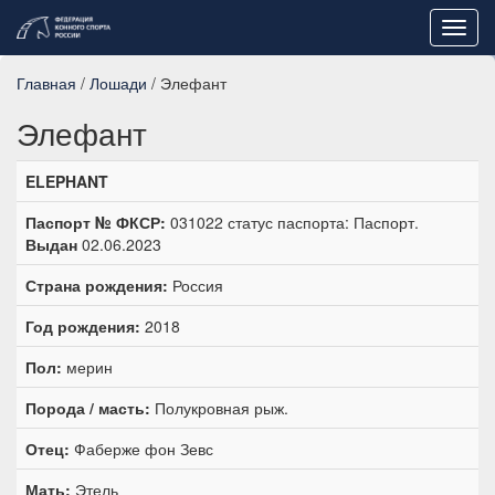
Toggl
navig
Главная
/
Лошади
/ Элефант
Элефант
ELEPHANT
Паспорт № ФКСР:
031022 статус паспорта: Паспорт.
Выдан
02.06.2023
Страна рождения:
Россия
Год рождения:
2018
Пол:
мерин
Порода / масть:
Полукровная рыж.
Отец:
Фаберже фон Зевс
Мать:
Этель