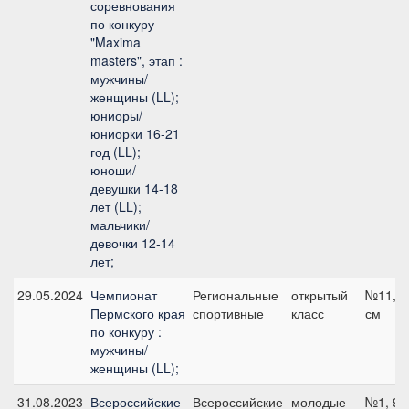
соревнования
по конкуру
"Maxima
masters", этап :
мужчины/
женщины (LL);
юниоры/
юниорки 16-21
год (LL);
юноши/
девушки 14-18
лет (LL);
мальчики/
девочки 12-14
лет;
29.05.2024
Чемпионат
Региональные
открытый
№11, 1
Пермского края
спортивные
класс
см
по конкуру :
мужчины/
женщины (LL);
31.08.2023
Всероссийские
Всероссийские
молодые
№1, 95