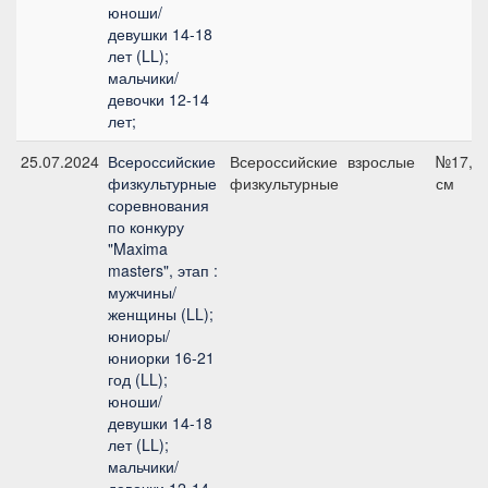
юноши/
девушки 14-18
лет (LL);
мальчики/
девочки 12-14
лет;
25.07.2024
Всероссийские
Всероссийские
взрослые
№17, 1
физкультурные
физкультурные
см
соревнования
по конкуру
"Maxima
masters", этап :
мужчины/
женщины (LL);
юниоры/
юниорки 16-21
год (LL);
юноши/
девушки 14-18
лет (LL);
мальчики/