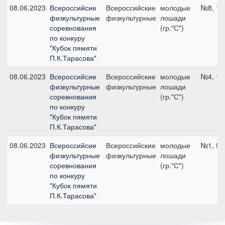
08.06.2023
Всероссийсие
Всероссийские
молодые
№8, 10
физкультурные
физкультурные
лошади
соревнования
(гр."С")
по конкуру
"Кубок пямяти
П.К.Тарасова"
08.06.2023
Всероссийсие
Всероссийские
молодые
№4, 10
физкультурные
физкультурные
лошади
соревнования
(гр."С")
по конкуру
"Кубок пямяти
П.К.Тарасова"
08.06.2023
Всероссийсие
Всероссийские
молодые
№1, 95
физкультурные
физкультурные
лошади
соревнования
(гр."С")
по конкуру
"Кубок пямяти
П.К.Тарасова"