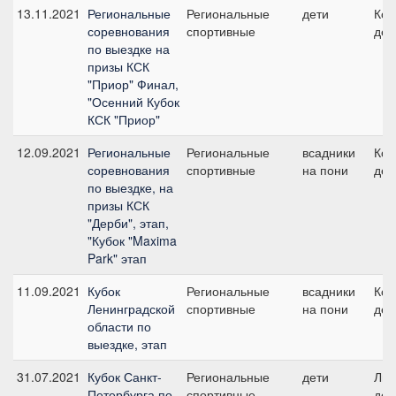
13.11.2021
Региональные
Региональные
дети
Ком
соревнования
спортивные
дет
по выездке на
призы КСК
"Приор" Финал,
"Осенний Кубок
КСК "Приор"
12.09.2021
Региональные
Региональные
всадники
Ком
соревнования
спортивные
на пони
дет
по выездке, на
призы КСК
"Дерби", этап,
"Кубок "Maxima
Park" этап
11.09.2021
Кубок
Региональные
всадники
Ком
Ленинградской
спортивные
на пони
дет
области по
выездке, этап
31.07.2021
Кубок Санкт-
Региональные
дети
Лич
Петербурга по
спортивные
дет