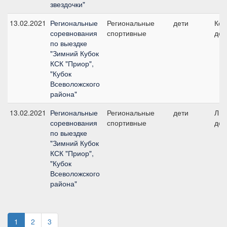
звездочки"
13.02.2021
Региональные
Региональные
дети
Ком
соревнования
спортивные
дет
по выездке
"Зимний Кубок
КСК "Приор",
"Кубок
Всеволожского
района"
13.02.2021
Региональные
Региональные
дети
Лич
соревнования
спортивные
дет
по выездке
"Зимний Кубок
КСК "Приор",
"Кубок
Всеволожского
района"
1
2
3