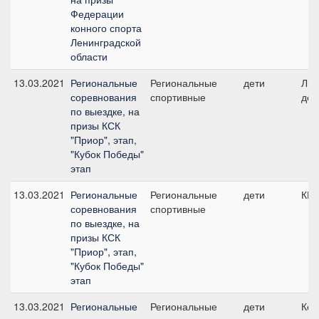
Федерации
конного спорта
Ленинградской
области
13.03.2021
Региональные
Региональные
дети
Лич
соревнования
спортивные
дет
по выездке, на
призы КСК
"Приор", этап,
"Кубок Победы"
этап
13.03.2021
Региональные
Региональные
дети
КП,
соревнования
спортивные
по выездке, на
призы КСК
"Приор", этап,
"Кубок Победы"
этап
13.03.2021
Региональные
Региональные
дети
Ком