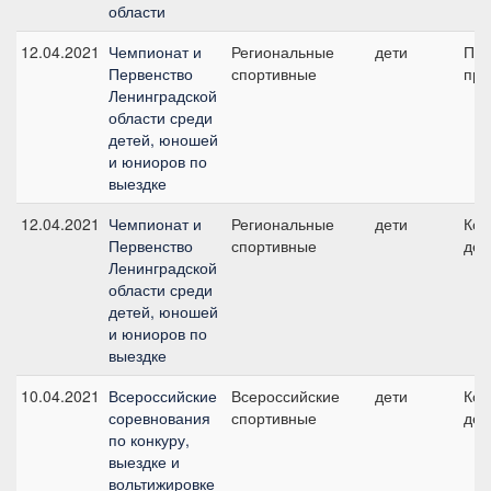
области
12.04.2021
Чемпионат и
Региональные
дети
Пре
Первенство
спортивные
при
Ленинградской
области среди
детей, юношей
и юниоров по
выездке
12.04.2021
Чемпионат и
Региональные
дети
Ком
Первенство
спортивные
дет
Ленинградской
области среди
детей, юношей
и юниоров по
выездке
10.04.2021
Всероссийские
Всероссийские
дети
Ком
соревнования
спортивные
дет
по конкуру,
выездке и
вольтижировке