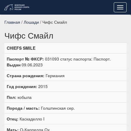
Toggl
navig
Главная
/
Лошади
/ Чифс Смайл
Чифс Смайл
CHIEFS SMILE
Паспорт № ФКСР:
031093 статус паспорта: Паспорт.
Выдан
09.06.2023
Страна рождения:
Германия
Год рождения:
2015
Пол:
кобыла
Порода / масть:
Голштинская сер.
Отец:
Каскаделло I
Мать:
О-Карпелла Ох