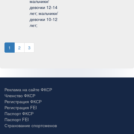
мальчики/
девочки 12-14
лет; мальчики/
девочки 10-12
лет;
1
2
3
Реклама на сайте ФКСР
Членство ФКСР
Регистрация ФКСР
Регистрация FEI
Паспорт ФКСР
Паспорт FEI
Страхование спортсменов