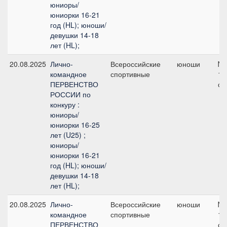
юниоры/
юниорки 16-21
год (HL); юноши/
девушки 14-18
лет (HL);
20.08.2025
Лично-
Всероссийские
юноши
№3
командное
спортивные
13
ПЕРВЕНСТВО
см
РОССИИ по
конкуру :
юниоры/
юниорки 16-25
лет (U25) ;
юниоры/
юниорки 16-21
год (HL); юноши/
девушки 14-18
лет (HL);
20.08.2025
Лично-
Всероссийские
юноши
№5
командное
спортивные
14
ПЕРВЕНСТВО
см