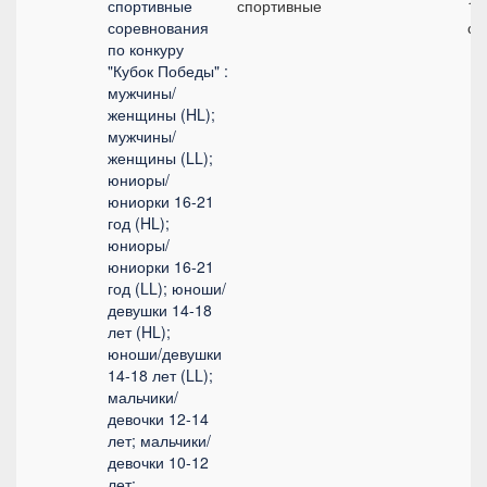
спортивные
спортивные
13
соревнования
см
по конкуру
"Кубок Победы" :
мужчины/
женщины (HL);
мужчины/
женщины (LL);
юниоры/
юниорки 16-21
год (HL);
юниоры/
юниорки 16-21
год (LL); юноши/
девушки 14-18
лет (HL);
юноши/девушки
14-18 лет (LL);
мальчики/
девочки 12-14
лет; мальчики/
девочки 10-12
лет;