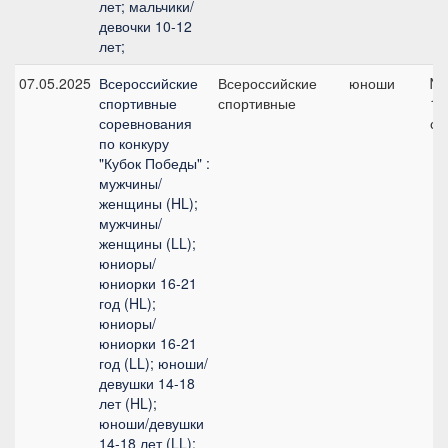
лет; мальчики/
девочки 10-12
лет;
07.05.2025
Всероссийские
Всероссийские
юноши
№2
спортивные
спортивные
14
соревнования
см
по конкуру
"Кубок Победы" :
мужчины/
женщины (HL);
мужчины/
женщины (LL);
юниоры/
юниорки 16-21
год (HL);
юниоры/
юниорки 16-21
год (LL); юноши/
девушки 14-18
лет (HL);
юноши/девушки
14-18 лет (LL);