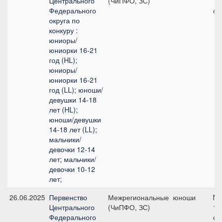
Центрального
(ЧиПФО, ЗС)
13
Федерального
см
округа по
конкуру :
юниоры/
юниорки 16-21
год (HL);
юниоры/
юниорки 16-21
год (LL); юноши/
девушки 14-18
лет (HL);
юноши/девушки
14-18 лет (LL);
мальчики/
девочки 12-14
лет; мальчики/
девочки 10-12
лет;
26.06.2025
Первенство
Межрегиональные
юноши
№9
Центрального
(ЧиПФО, ЗС)
13
Федерального
см