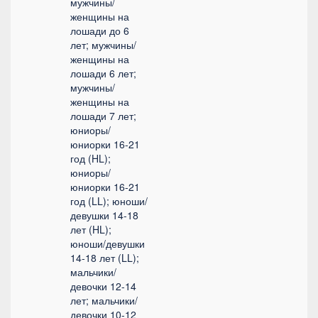
мужчины/
женщины на
лошади до 6
лет; мужчины/
женщины на
лошади 6 лет;
мужчины/
женщины на
лошади 7 лет;
юниоры/
юниорки 16-21
год (HL);
юниоры/
юниорки 16-21
год (LL); юноши/
девушки 14-18
лет (HL);
юноши/девушки
14-18 лет (LL);
мальчики/
девочки 12-14
лет; мальчики/
девочки 10-12