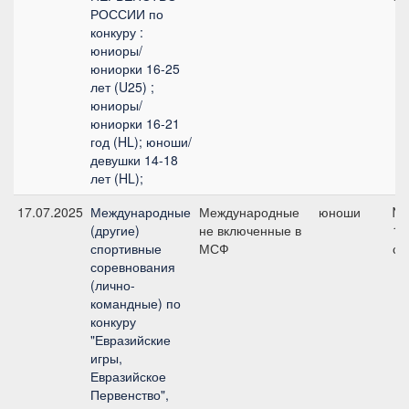
РОССИИ по
конкуру :
юниоры/
юниорки 16-25
лет (U25) ;
юниоры/
юниорки 16-21
год (HL); юноши/
девушки 14-18
лет (HL);
17.07.2025
Международные
Международные
юноши
№2
(другие)
не включенные в
13
спортивные
МСФ
см
соревнования
(лично-
командные) по
конкуру
"Евразийские
игры,
Евразийское
Первенство",