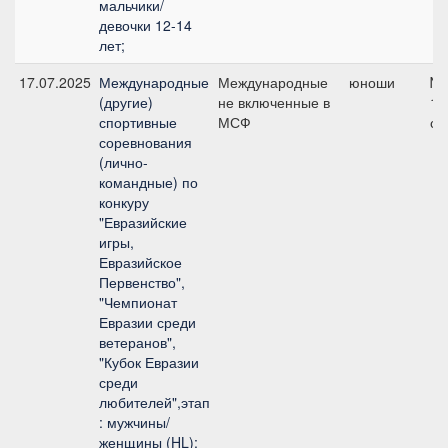
мальчики/
девочки 12-14
лет;
17.07.2025
Международные
Международные
юноши
№2
(другие)
не включенные в
12
спортивные
МСФ
см
соревнования
(лично-
командные) по
конкуру
"Евразийские
игры,
Евразийское
Первенство",
"Чемпионат
Евразии среди
ветеранов",
"Кубок Евразии
среди
любителей",этап
: мужчины/
женщины (HL);