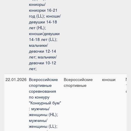
юниоры/
юниорки 16-21
год (LL); юноши/
девушки 14-18
лет (HL);
юноши/девушки
14-18 лет (LL);
мальчики/
девочки 12-14
лет; мальчики/
девочки 10-12
лет;
22.01.2026
Всероссийские
Всероссийские
юноши
№2
спортивные
спортивные
12
соревнования
см
по конкуру
"Конкурный бум"
: мужчины/
женщины (HL);
мужчины/
женщины (LL);