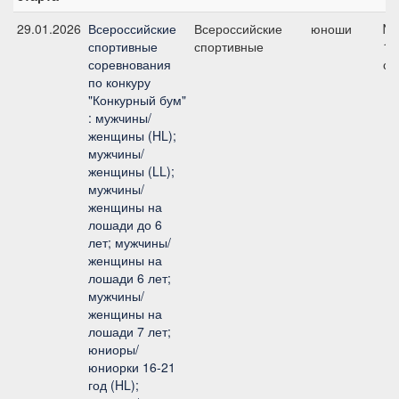
29.01.2026
Всероссийские
Всероссийские
юноши
№6
спортивные
спортивные
13
соревнования
см
по конкуру
"Конкурный бум"
: мужчины/
женщины (HL);
мужчины/
женщины (LL);
мужчины/
женщины на
лошади до 6
лет; мужчины/
женщины на
лошади 6 лет;
мужчины/
женщины на
лошади 7 лет;
юниоры/
юниорки 16-21
год (HL);