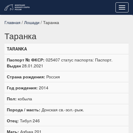
Toggl
navig
Главная
/
Лошади
/ Таранка
Таранка
TARANKA
Паспорт № ФКСР:
025407 статус паспорта: Паспорт.
Выдан
28.01.2021
Страна рождения:
Россия
Год рождения:
2014
Пол:
кобыла
Порода / масть:
Донская св.-зол.-рыж.
Отец:
Тибул 246
Мать:
Азбука 201