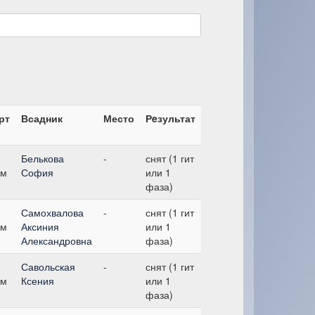
рт
Всадник
Место
Рeзультат
Белькова
-
снят (1 гит
см
София
или 1
фаза)
Самохвалова
-
снят (1 гит
см
Аксиния
или 1
Александровна
фаза)
Савольская
-
снят (1 гит
см
Ксения
или 1
фаза)