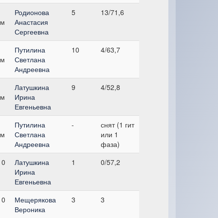
Родионова
5
13/71,6
см
Анастасия
Сергеевна
Путилина
10
4/63,7
см
Светлана
Андреевна
Латушкина
9
4/52,8
см
Ирина
Евгеньевна
Путилина
-
снят (1 гит
см
Светлана
или 1
Андреевна
фаза)
 0
Латушкина
1
0/57,2
Ирина
Евгеньевна
 0
Мещерякова
3
3
Вероника