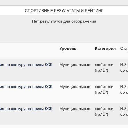
СПОРТИВНЫЕ РЕЗУЛЬТАТЫ И РЕЙТИНГ
Нет результатов для отображения
Уровень
Категория
Ста
я по конкуру на призы КСК
Муниципальные
любители
№8,
(гр."D")
65 
я по конкуру на призы КСК
Муниципальные
любители
№8,
(гр."D")
65 
я по конкуру на призы КСК
Муниципальные
любители
№8,
(гр."D")
65 