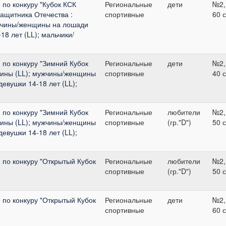
по конкуру "Кубок КСК
Региональные
дети
№2,
ащитника Отечества :
спортивные
60 
жчины/женщины на лошади
18 лет (LL); мальчики/
по конкуру "Зимний Кубок
Региональные
дети
№2,
щины (LL); мужчины/женщины
спортивные
40 
евушки 14-18 лет (LL);
по конкуру "Зимний Кубок
Региональные
любители
№2,
щины (LL); мужчины/женщины
спортивные
(гр."D")
50 
евушки 14-18 лет (LL);
по конкуру "Открытый Кубок
Региональные
любители
№2,
спортивные
(гр."D")
50 
по конкуру "Открытый Кубок
Региональные
дети
№2,
спортивные
60 