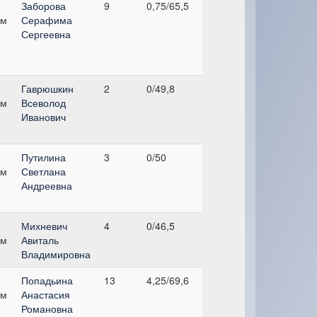
Заборова
9
0,75/65,5
см
Серафима
Сергеевна
Гаврюшкин
2
0/49,8
см
Всеволод
Иванович
Путилина
3
0/50
см
Светлана
Андреевна
Михневич
4
0/46,5
см
Авиталь
Владимировна
Попадьина
13
4,25/69,6
см
Анастасия
Романовна