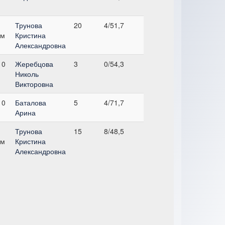
Трунова
20
4/51,7
см
Кристина
Александровна
 0
Жеребцова
3
0/54,3
Николь
Викторовна
 0
Баталова
5
4/71,7
Арина
Трунова
15
8/48,5
см
Кристина
Александровна