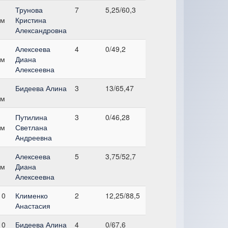
Трунова
7
5,25/60,3
см
Кристина
Александровна
Алексеева
4
0/49,2
см
Диана
Алексеевна
Бидеева Алина
3
13/65,47
см
Путилина
3
0/46,28
см
Светлана
Андреевна
Алексеева
5
3,75/52,7
см
Диана
Алексеевна
 0
Клименко
2
12,25/88,5
Анастасия
 0
Бидеева Алина
4
0/67,6