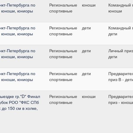
нкт-Петербурга по
Региональные
юноши
Командный п
ти, юноши, юниоры
спортивные
юноши
нкт-Петербурга по
Региональные
дети
Командный п
ти, юноши, юниоры
спортивные
дети
нкт-Петербурга по
Региональные
дети
Личный приз
ти, юноши, юниоры
спортивные
дети
нкт-Петербурга по
Региональные
дети
Предварите
ти, юноши, юниоры
спортивные
приз В - дет
выездке гр."D" Финал
Региональные
юноши
Предварите
Кубок РОО "ФКС СПб
спортивные
приз - юнош
 до 150 см в холке,