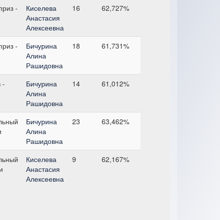
риз -
Киселева
16
62,727%
Анастасия
Алексеевна
риз -
Бичурина
18
61,731%
Алина
Рашидовна
 -
Бичурина
14
61,012%
Алина
Рашидовна
льный
Бичурина
23
63,462%
и
Алина
Рашидовна
льный
Киселева
9
62,167%
и
Анастасия
Алексеевна