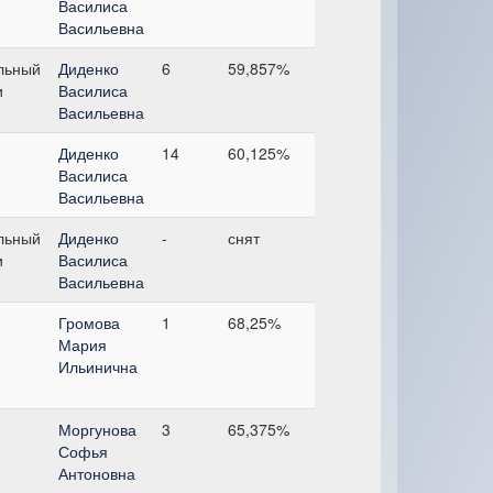
Василиса
Васильевна
льный
Диденко
6
59,857%
и
Василиса
Васильевна
Диденко
14
60,125%
Василиса
Васильевна
льный
Диденко
-
снят
и
Василиса
Васильевна
Громова
1
68,25%
Мария
Ильинична
Моргунова
3
65,375%
Софья
Антоновна