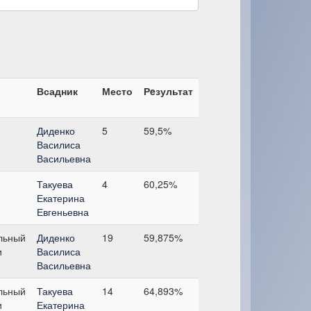
Всадник
Место
Рeзультат
Диденко
5
59,5%
Василиса
Васильевна
Такуева
4
60,25%
Екатерина
Евгеньевна
льный
Диденко
19
59,875%
и
Василиса
Васильевна
льный
Такуева
14
64,893%
и
Екатерина