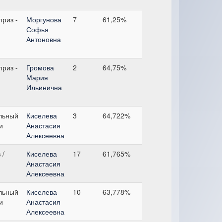
риз -
Моргунова
7
61,25%
Софья
Антоновна
риз -
Громова
2
64,75%
Мария
Ильинична
льный
Киселева
3
64,722%
и
Анастасия
Алексеевна
 /
Киселева
17
61,765%
Анастасия
Алексеевна
льный
Киселева
10
63,778%
и
Анастасия
Алексеевна