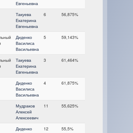
Евгеньевна
Такуева
6
56,875%
Екатерина
Евгеньевна
льный
Диденко
5
59,143%
и
Василиса
Васильевна
льный
Такуева
3
61,464%
и
Екатерина
Евгеньевна
Диденко
4
61,875%
Василиса
Васильевна
Мудраков
11
55,625%
Алексей
Алексеевич
Диденко
12
55,5%