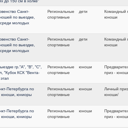
х до 150 см в холке"
венство Санкт-
Региональные
дети
Командный п
ношей по выездке,
спортивные
юноши
к среди молодых
венство Санкт-
Региональные
дети
Командный п
ношей по выездке,
спортивные
юноши
к среди молодых
ездке гр."А", "В", "С",
Региональные
юноши
Предварите
, "Кубок КСК "Вента-
спортивные
приз - юнош
 этап
нкт-Петербурга по
Региональные
юноши
Личный приз
ти, юноши, юниоры
спортивные
юноши/
нкт-Петербурга по
Региональные
юноши
Предварите
ти, юноши, юниоры
спортивные
приз - юнош