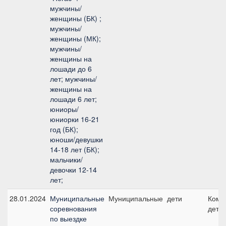
мужчины/
женщины (БК) ;
мужчины/
женщины (МК);
мужчины/
женщины на
лошади до 6
лет; мужчины/
женщины на
лошади 6 лет;
юниоры/
юниорки 16-21
год (БК);
юноши/девушки
14-18 лет (БК);
мальчики/
девочки 12-14
лет;
28.01.2024
Муниципальные
Муниципальные
дети
Кома
соревнования
дети
по выездке