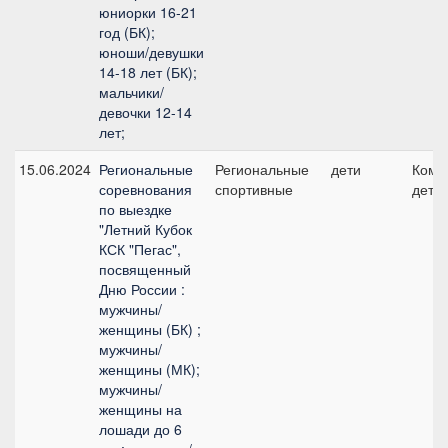
юниорки 16-21
год (БК);
юноши/девушки
14-18 лет (БК);
мальчики/
девочки 12-14
лет;
15.06.2024
Региональные
Региональные
дети
Кома
соревнования
спортивные
дети
по выездке
"Летний Кубок
КСК "Пегас",
посвященный
Дню России :
мужчины/
женщины (БК) ;
мужчины/
женщины (МК);
мужчины/
женщины на
лошади до 6