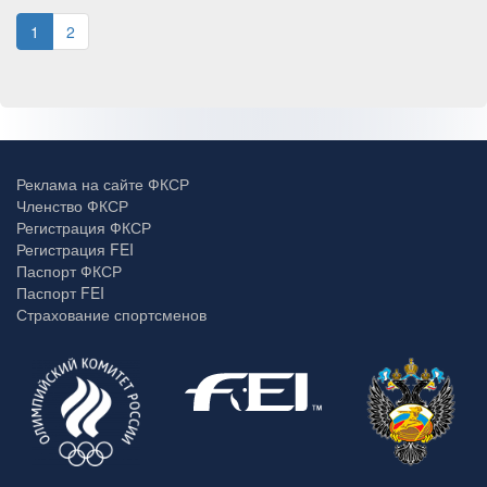
1
2
Реклама на сайте ФКСР
Членство ФКСР
Регистрация ФКСР
Регистрация FEI
Паспорт ФКСР
Паспорт FEI
Страхование спортсменов