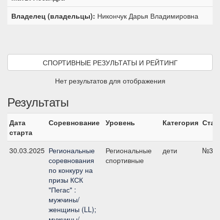
Владелец (владельцы):
Никончук Дарья Владимировна
СПОРТИВНЫЕ РЕЗУЛЬТАТЫ И РЕЙТИНГ
Нет результатов для отображения
Результаты
Дата
Соревнование
Уровень
Категория
Стар
старта
30.03.2025
Региональные
Региональные
дети
№3, 
соревнования
спортивные
по конкуру на
призы КСК
"Пегас" :
мужчины/
женщины (LL);
мужчины/