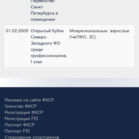
Первенство
Санкт-
Петербурга в
помещении
01.02.2009
Открытый Кубок
Межрегиональные
взрослые
П
Северо-
(ЧиПФО, ЗС)
п
Западного ФО
(
среди
профессионалов,
I этап
Реклама на сайте ФКСР
Членство ФКСР
Регистрация ФКСР
Регистрация FEI
Паспорт ФКСР
Паспорт FEI
Страхование спортсменов