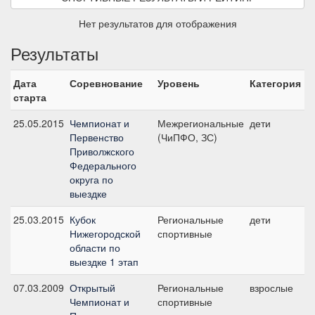
Нет результатов для отображения
Результаты
Дата
Соревнование
Уровень
Категория
С
старта
25.05.2015
Чемпионат и
Межрегиональные
дети
К
Первенство
(ЧиПФО, ЗС)
д
Приволжского
Федерального
округа по
выездке
25.03.2015
Кубок
Региональные
дети
П
Нижегородской
спортивные
области по
выездке 1 этап
07.03.2009
Открытый
Региональные
взрослые
С
Чемпионат и
спортивные