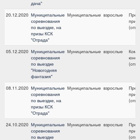
дача"
20.12.2020
Муниципальные
Муниципальные
взрослые
Пред
соревнования
приз
по выездке, на
(откр
призы КСК
"Отрада"
05.12.2020
Муниципальные
Муниципальные
взрослые
Кома
соревнования
юнош
по выездке
(откр
"Новогодняя
фантазия"
08.11.2020
Муниципальные
Муниципальные
взрослые
Пред
соревнования
приз
по выездке, на
(откр
призы КСК
"Отрада"
24.10.2020
Муниципальные
Муниципальные
взрослые
Пред
соревнования
приз
по выездке
(откр