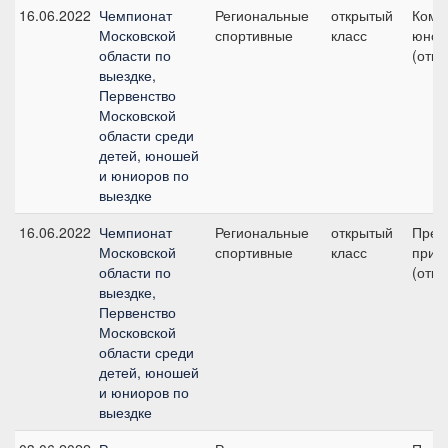
16.06.2022
Чемпионат
Региональные
открытый
Кома
Московской
спортивные
класс
юнош
области по
(откр
выездке,
Первенство
Московской
области среди
детей, юношей
и юниоров по
выездке
16.06.2022
Чемпионат
Региональные
открытый
Пред
Московской
спортивные
класс
приз
области по
(откр
выездке,
Первенство
Московской
области среди
детей, юношей
и юниоров по
выездке