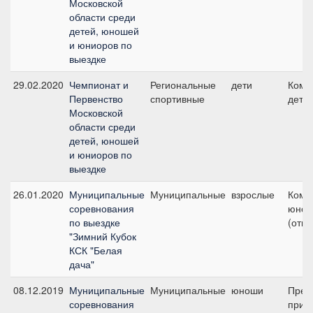
Московской
области среди
детей, юношей
и юниоров по
выездке
29.02.2020
Чемпионат и
Региональные
дети
Кома
Первенство
спортивные
дети
Московской
области среди
детей, юношей
и юниоров по
выездке
26.01.2020
Муниципальные
Муниципальные
взрослые
Кома
соревнования
юнош
по выездке
(откр
"Зимний Кубок
КСК "Белая
дача"
08.12.2019
Муниципальные
Муниципальные
юноши
Пред
соревнования
приз