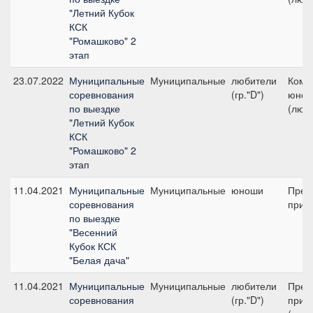
"Летний Кубок
КСК
"Ромашково" 2
этап
23.07.2022
Муниципальные
Муниципальные
любители
Кома
соревнования
(гр."D")
юнош
по выездке
(люб
"Летний Кубок
КСК
"Ромашково" 2
этап
11.04.2021
Муниципальные
Муниципальные
юноши
Пред
соревнования
приз
по выездке
"Весенний
Кубок КСК
"Белая дача"
11.04.2021
Муниципальные
Муниципальные
любители
Пред
соревнования
(гр."D")
приз 