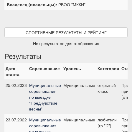
Владелец (владельцы):
РБОО "МККИ"
СПОРТИВНЫЕ РЕЗУЛЬТАТЫ И РЕЙТИНГ
Нет результатов для отображения
Результаты
Дата
Соревнование
Уровень
Категория
Стар
старта
25.02.2023
Муниципальные
Муниципальные
открытый
Пред
соревнования
класс
приз
по выездке
(откр
"Предчувствие
весны"
23.07.2022
Муниципальные
Муниципальные
любители
Пред
соревнования
(гр."D")
приз
по выездке
(люб