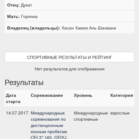
Отец:
Дукат
Мать:
Горянка
Владелец (владельцы):
Хасан Хамиз Аль Шахвани
СПОРТИВНЫЕ РЕЗУЛЬТАТЫ И РЕЙТИНГ
Нет результатов для отображения
Результаты
Дата
Соревнование
Уровень
Категория
С
старта
14.07.2017
Международные
Международные
взрослые
C
соревнования по
спортивные
дистанционным
конным пробегам
CEI 3* 160, CEIYJ