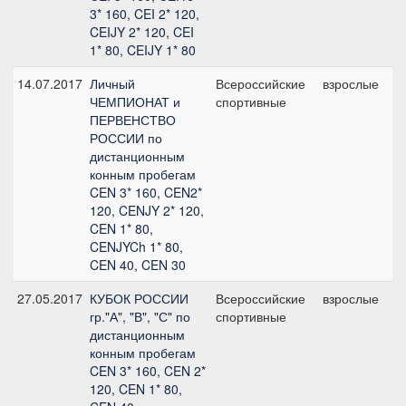
3* 160, CEI 2* 120,
CEIJY 2* 120, CEI
1* 80, CEIJY 1* 80
14.07.2017
Личный
Всероссийские
взрослые
C
ЧЕМПИОНАТ и
спортивные
2
ПЕРВЕНСТВО
РОССИИ по
дистанционным
конным пробегам
CEN 3* 160, CEN2*
120, CENJY 2* 120,
CEN 1* 80,
CENJYCh 1* 80,
CEN 40, CEN 30
27.05.2017
КУБОК РОССИИ
Всероссийские
взрослые
C
гр."А", "В", "С" по
спортивные
1
дистанционным
конным пробегам
CEN 3* 160, CEN 2*
120, CEN 1* 80,