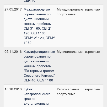
CEN 40
27.05.2017
Международные
Международные
взрослые
C
соревнования по
спортивные
дистанционным
конным пробегам
CEI 3* 160, CEI 2*
120, CEI 1* 80,
CEIJY 2* 120, CEIJY
1* 80
05.11.2016
Квалификационные
Муниципальные
взрослые
C
соревнования по
1
дистанционным
конным пробегам
"По горным тропам
Северного Кавказа"
CEN 40, CEN 1* 80
15.10.2016
Кубок
Региональные
взрослые
C
Ставропольского
спортивные
1
края по
дистанционным